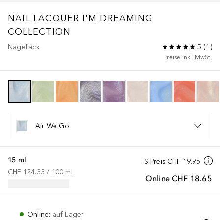
NAIL LACQUER
I'M DREAMING
COLLECTION
Nagellack
5
(
1
)
Preise inkl. MwSt.
Air We Go
15 ml
S-Preis
CHF 19.95
CHF 124.33
 / 
100
ml
Online
CHF 18.65
Online
:
auf Lager