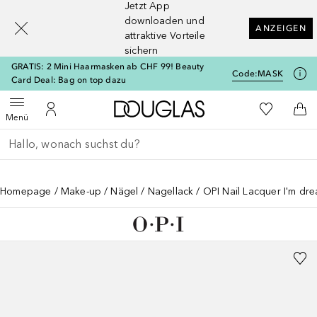
Jetzt App
[navigation.slideout.screenreader]
downloaden und
ANZEIGEN
attraktive Vorteile
sichern
GRATIS: 2 Mini Haarmasken ab CHF 99! Beauty
Code:
MASK
Card Deal: Bag on top dazu
Zur Douglas Startseite
Zu Meiner 
Menü öffnen
Zu Meinem Kundenkonto
Zum
Menü
Gehe zurück
Suche ausführen
Homepage
Make-up
Nägel
Nagellack
OPI Nail Lacquer I'm dr