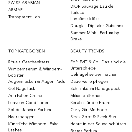
SWISS ARABIAN
DIOR Sauvage Eau de
ARMAF
Toilette
Transparent Lab
Lancôme Idôle
Douglas Digitaler Gutschein
Summer Mink - Parfum by
Drake
TOP KATEGORIEN
BEAUTY TRENDS
Rituals Geschenksets
EdP, EdT & Co.: Das sind die
Unterschiede
Wimpernserum & Wimpern-
Gelnägel selber machen
Booster
Augenmasken & Augen Pads
Dauerwelle pflegen
Gel-Nagellack
Schminke im Handgepäck
Anti-Falten Creme
Milien entfernen
Leave-in Conditioner
Keratin für die Haare
Sol de Janeiro Parfum
Curly Girl Methode
Haarspangen
Sleek Zopf & Sleek Bun
Künstliche Wimpern | Fake
Haare in der Sauna schützen
Lashes
Festes Parfum