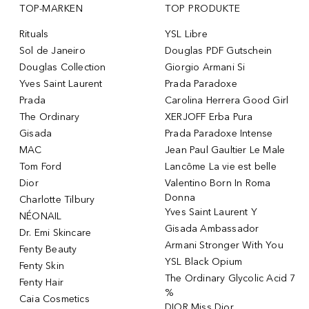
TOP-MARKEN
TOP PRODUKTE
Rituals
YSL Libre
Sol de Janeiro
Douglas PDF Gutschein
Douglas Collection
Giorgio Armani Si
Yves Saint Laurent
Prada Paradoxe
Prada
Carolina Herrera Good Girl
The Ordinary
XERJOFF Erba Pura
Gisada
Prada Paradoxe Intense
MAC
Jean Paul Gaultier Le Male
Tom Ford
Lancôme La vie est belle
Dior
Valentino Born In Roma
Donna
Charlotte Tilbury
Yves Saint Laurent Y
NÉONAIL
Gisada Ambassador
Dr. Emi Skincare
Armani Stronger With You
Fenty Beauty
YSL Black Opium
Fenty Skin
The Ordinary Glycolic Acid 7
Fenty Hair
%
Caia Cosmetics
DIOR Miss Dior