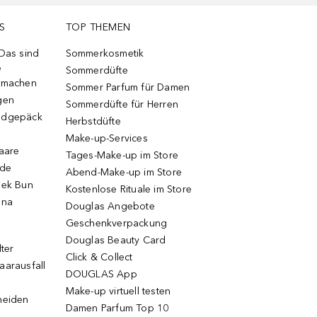
S
TOP THEMEN
 Das sind
Sommerkosmetik
e
Sommerdüfte
r machen
Sommer Parfum für Damen
gen
Sommerdüfte für Herren
ndgepäck
Herbstdüfte
Make-up-Services
Haare
Tages-Make-up im Store
ode
Abend-Make-up im Store
eek Bun
Kostenlose Rituale im Store
una
Douglas Angebote
Geschenkverpackung
Douglas Beauty Card
lter
Click & Collect
aarausfall
DOUGLAS App
Make-up virtuell testen
neiden
Damen Parfum Top 10