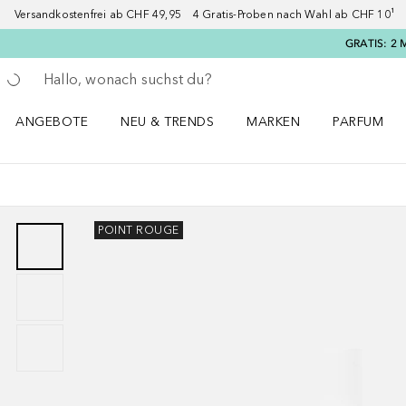
Versandkostenfrei ab CHF 49,95 4 Gratis-Proben nach Wahl ab CHF 10¹ 2
GRATIS: 2 
Gehe zurück
Suche ausführen
ANGEBOTE
NEU & TRENDS
MARKEN
PARFUM
ANGEBOTE Menü öffnen
NEU & TRENDS Menü öffnen
MARKEN Menü öffnen
Parfum Men
POINT ROUGE