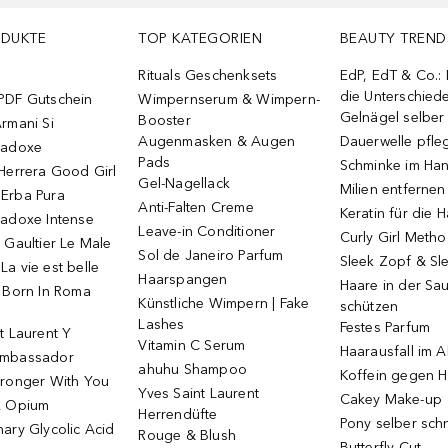
ODUKTE
TOP KATEGORIEN
BEAUTY TREND
Rituals Geschenksets
EdP, EdT & Co.:
die Unterschied
PDF Gutschein
Wimpernserum & Wimpern-
Gelnägel selbe
Booster
rmani Si
Augenmasken & Augen
Dauerwelle pfle
radoxe
Pads
Schminke im Ha
Herrera Good Girl
Gel-Nagellack
Milien entfernen
Erba Pura
Anti-Falten Creme
Keratin für die 
radoxe Intense
Leave-in Conditioner
Curly Girl Meth
 Gaultier Le Male
Sol de Janeiro Parfum
Sleek Zopf & Sl
a vie est belle
Haarspangen
Haare in der Sa
o Born In Roma
Künstliche Wimpern | Fake
schützen
Lashes
Festes Parfum
t Laurent Y
Vitamin C Serum
Haarausfall im A
Ambassador
ahuhu Shampoo
Koffein gegen H
tronger With You
Yves Saint Laurent
Cakey Make-up
k Opium
Herrendüfte
Pony selber sch
ary Glycolic Acid
Rouge & Blush
Butterfly Cut