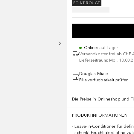
POINT ROUGE
Online
:
auf Lager
Versandkostenfrei ab
CHF 
Lieferzeitraum: Mo., 10.08.2
Douglas-Filiale
Filialverfügbarkeit prüfen
Die Preise in Onlineshop und Fi
PRODUKTINFORMATIONEN
Leave-in-Conditioner für defi
schenkt Feuchtigkeit ohne zu