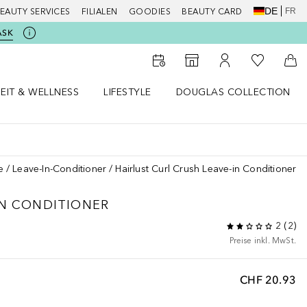
DE
FR
EAUTY SERVICES
FILIALEN
GOODIES
BEAUTY CARD
ASK
Zu Meiner 
Zum Storefinder
Zu Meinem Kunde
Zum
EIT & WELLNESS
LIFESTYLE
DOUGLAS COLLECTION
t & Wellness Menü öffnen
LIFESTYLE Menü öffnen
Douglas Collection Menü öf
e
Leave-In-Conditioner
Hairlust Curl Crush Leave-in Conditioner
IN CONDITIONER
2
(
2
)
Preise inkl. MwSt.
CHF 20.93