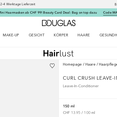
–4 Werktage Lieferzeit
B
Mini Haarmasken ab CHF 99! Beauty Card Deal: Bag on top dazu
Code:
M
Zur Douglas Startseite
MAKE-UP
GESICHT
KÖRPER
HAARE
GESUNDH
ü öffnen
Make-up Menü öffnen
Gesicht Menü öffnen
Körper Menü öffnen
Haare Menü öffnen
Gesundhei
Homepage
Haare
Haarpfleg
CURL CRUSH
LEAVE-
Leave-In-Conditioner
150 ml
CHF 13.95
 / 
100
ml