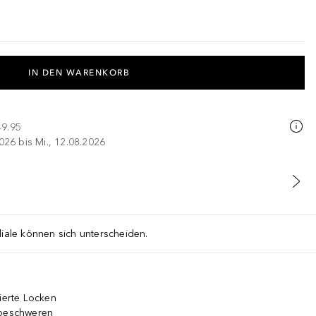
IN DEN WARENKORB
49.95
026 bis Mi., 12.08.2026
liale können sich unterscheiden.
nierte Locken
 beschweren