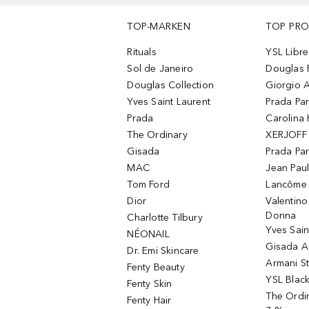
TOP-MARKEN
TOP PR
Rituals
YSL Libre
Sol de Janeiro
Douglas 
Douglas Collection
Giorgio A
Yves Saint Laurent
Prada Pa
Prada
Carolina 
The Ordinary
XERJOFF 
Gisada
Prada Pa
MAC
Jean Paul
Tom Ford
Lancôme L
Dior
Valentin
Donna
Charlotte Tilbury
Yves Sain
NÉONAIL
Gisada 
Dr. Emi Skincare
Armani S
Fenty Beauty
YSL Blac
Fenty Skin
The Ordin
Fenty Hair