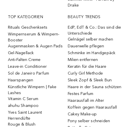
Drake
TOP KATEGORIEN
BEAUTY TRENDS
Rituals Geschenksets
EdP, EdT & Co.: Das sind die
Unterschiede
Wimpernserum & Wimpern-
Gelnägel selber machen
Booster
Augenmasken & Augen Pads
Dauerwelle pflegen
Gel-Nagellack
Schminke im Handgepäck
Anti-Falten Creme
Milien entfernen
Leave-in Conditioner
Keratin für die Haare
Sol de Janeiro Parfum
Curly Girl Methode
Haarspangen
Sleek Zopf & Sleek Bun
Künstliche Wimpern | Fake
Haare in der Sauna schützen
Lashes
Festes Parfum
Vitamin C Serum
Haarausfall im Alter
ahuhu Shampoo
Koffein gegen Haarausfall
Yves Saint Laurent
Cakey Make-up
Herrendüfte
Pony selber schneiden
Rouge & Blush