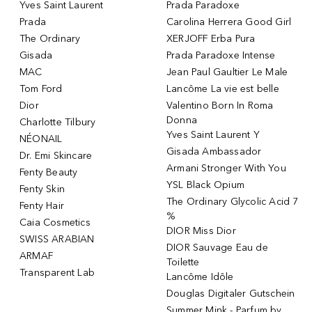
Yves Saint Laurent
Prada Paradoxe
Prada
Carolina Herrera Good Girl
The Ordinary
XERJOFF Erba Pura
Gisada
Prada Paradoxe Intense
MAC
Jean Paul Gaultier Le Male
Tom Ford
Lancôme La vie est belle
Dior
Valentino Born In Roma
Donna
Charlotte Tilbury
Yves Saint Laurent Y
NÉONAIL
Gisada Ambassador
Dr. Emi Skincare
Armani Stronger With You
Fenty Beauty
YSL Black Opium
Fenty Skin
The Ordinary Glycolic Acid 7
Fenty Hair
%
Caia Cosmetics
DIOR Miss Dior
SWISS ARABIAN
DIOR Sauvage Eau de
ARMAF
Toilette
Transparent Lab
Lancôme Idôle
Douglas Digitaler Gutschein
Summer Mink - Parfum by