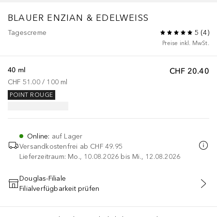
BLAUER ENZIAN & EDELWEISS
Tagescreme
5
(
4
)
Preise inkl. MwSt.
40 ml
CHF 20.40
CHF 51.00
 / 
100
ml
POINT ROUGE
Online
:
auf Lager
Versandkostenfrei ab
CHF 49.95
Lieferzeitraum: Mo., 10.08.2026 bis Mi., 12.08.2026
Douglas-Filiale
Filialverfügbarkeit prüfen
IN DEN WARENKORB