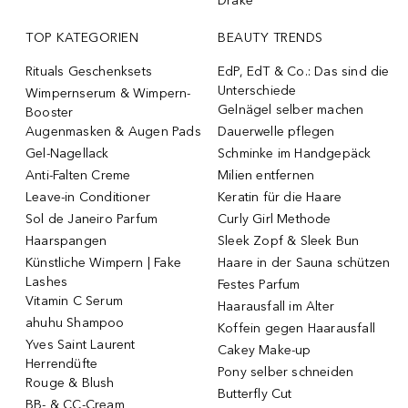
Drake
TOP KATEGORIEN
BEAUTY TRENDS
Rituals Geschenksets
EdP, EdT & Co.: Das sind die
Unterschiede
Wimpernserum & Wimpern-
Gelnägel selber machen
Booster
Augenmasken & Augen Pads
Dauerwelle pflegen
Gel-Nagellack
Schminke im Handgepäck
Anti-Falten Creme
Milien entfernen
Leave-in Conditioner
Keratin für die Haare
Sol de Janeiro Parfum
Curly Girl Methode
Haarspangen
Sleek Zopf & Sleek Bun
Künstliche Wimpern | Fake
Haare in der Sauna schützen
Lashes
Festes Parfum
Vitamin C Serum
Haarausfall im Alter
ahuhu Shampoo
Koffein gegen Haarausfall
Yves Saint Laurent
Cakey Make-up
Herrendüfte
Pony selber schneiden
Rouge & Blush
Butterfly Cut
BB- & CC-Cream