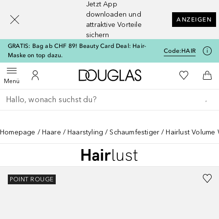
Jetzt App
[navigation.slideout.screenreader]
downloaden und
ANZEIGEN
attraktive Vorteile
sichern
GRATIS: Bag ab CHF 89! Beauty Card Deal: Hair-
Code:
HAIR
Maske on top dazu.
Zur Douglas Startseite
Zu Meiner 
Menü öffnen
Zu Meinem Kundenkonto
Zum
Menü
Gehe zurück
Suche ausführen
Homepage
Haare
Haarstyling
Schaumfestiger
Hairlust Volume
POINT ROUGE