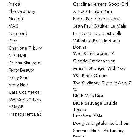
Prada
Carolina Herrera Good Girl
The Ordinary
XERJOFF Erba Pura
Gisada
Prada Paradoxe Intense
MAC
Jean Paul Gaultier Le Male
Tom Ford
Lancôme La vie est belle
Dior
Valentino Born In Roma
Donna
Charlotte Tilbury
Yves Saint Laurent Y
NÉONAIL
Gisada Ambassador
Dr. Emi Skincare
Armani Stronger With You
Fenty Beauty
YSL Black Opium
Fenty Skin
The Ordinary Glycolic Acid 7
Fenty Hair
%
Caia Cosmetics
DIOR Miss Dior
SWISS ARABIAN
DIOR Sauvage Eau de
ARMAF
Toilette
Transparent Lab
Lancôme Idôle
Douglas Digitaler Gutschein
Summer Mink - Parfum by