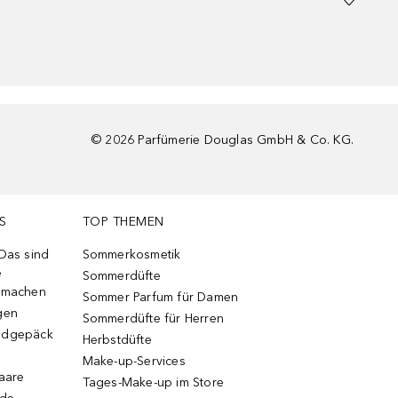
©
2026
Parfümerie Douglas GmbH & Co. KG.
S
TOP THEMEN
 Das sind
Sommerkosmetik
e
Sommerdüfte
r machen
Sommer Parfum für Damen
gen
Sommerdüfte für Herren
ndgepäck
Herbstdüfte
Make-up-Services
Haare
Tages-Make-up im Store