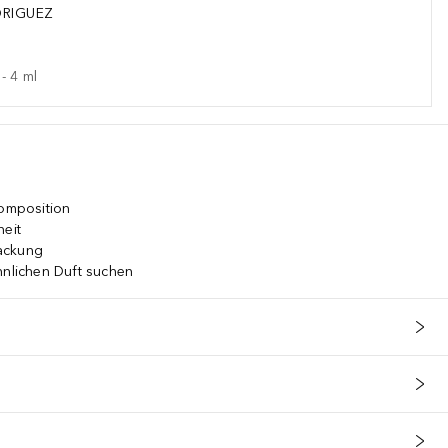
DRIGUEZ
-
4
ml
komposition
heit
ackung
hnlichen Duft suchen