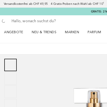
Versandkostenfrei ab CHF 49,95 4 Gratis-Proben nach Wahl ab CHF 10¹ 2
GRATIS: 2 
Gehe zurück
Suche ausführen
ANGEBOTE
NEU & TRENDS
MARKEN
PARFUM
ANGEBOTE Menü öffnen
NEU & TRENDS Menü öffnen
MARKEN Menü öffnen
Parfum Men