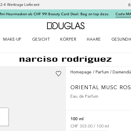
–4 Werktage Lieferzeit
B
Mini Haarmasken ab CHF 99! Beauty Card Deal: Bag on top dazu
Code:
M
Zur Douglas Startseite
MAKE-UP
GESICHT
KÖRPER
HAARE
GESUNDH
ü öffnen
Make-up Menü öffnen
Gesicht Menü öffnen
Körper Menü öffnen
Haare Menü öffnen
Gesundhei
Homepage
Parfum
Damendü
ORIENTAL MUSC
ROS
Eau de Parfum
100 ml
CHF 303.00
 / 
100
ml