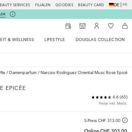
DE
FR
EAUTY SERVICES
FILIALEN
GOODIES
BEAUTY CARD
ASK
Zu Meiner 
Zum Storefinder
Zu Meinem Kunde
Zum
EIT & WELLNESS
LIFESTYLE
DOUGLAS COLLECTION
t & Wellness Menü öffnen
LIFESTYLE Menü öffnen
Douglas Collection Menü öf
fte
Damenparfum
Narciso Rodriguez Oriental Musc Rose Epicée
E EPICÉE
4.6
(
65
)
Preise inkl. MwSt.
S-Preis
CHF 313.00
Online
CHF 303.00