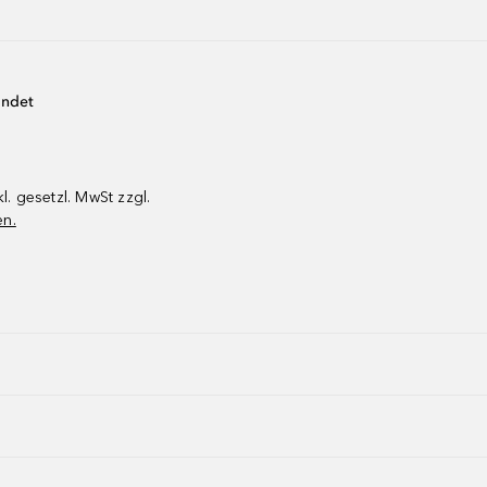
endet
kl. gesetzl. MwSt zzgl.
en.