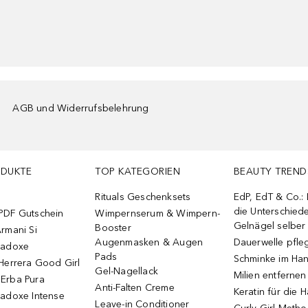
AGB und Widerrufsbelehrung
ODUKTE
TOP KATEGORIEN
BEAUTY TREND
Rituals Geschenksets
EdP, EdT & Co.:
die Unterschied
PDF Gutschein
Wimpernserum & Wimpern-
Gelnägel selbe
Booster
rmani Si
Augenmasken & Augen
Dauerwelle pfle
radoxe
Pads
Schminke im Ha
Herrera Good Girl
Gel-Nagellack
Milien entfernen
Erba Pura
Anti-Falten Creme
Keratin für die 
radoxe Intense
Leave-in Conditioner