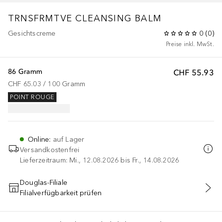
TRNSFRMTVE CLEANSING BALM
Gesichtscreme
0
(
0
)
Preise inkl. MwSt.
86 Gramm
CHF 55.93
CHF 65.03
 / 
100
Gramm
POINT ROUGE
Online
:
auf Lager
Versandkostenfrei
Lieferzeitraum: Mi., 12.08.2026 bis Fr., 14.08.2026
Douglas-Filiale
Filialverfügbarkeit prüfen
IN DEN WARENKORB