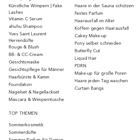
Künstliche Wimpern | Fake
Haare in der Sauna schützen
Lashes
Festes Parfum
Vitamin C Serum
Haarausfall im Alter
ahuhu Shampoo
Koffein gegen Haarausfall
Yves Saint Laurent
Cakey Make-up
Herrendüfte
Pony selber schneiden
Rouge & Blush
Butterfly Cut
BB- & CC-Cream
Liquid Hair
Gesichtsmaske
PDRN
Gesichtspflege für Männer
Make-up für große Poren
Haarbürste & Kamm
Haare jeden Tag waschen
Foundation
Curtain Bangs
Nagelset & Nagellackset
Mascara & Wimperntusche
TOP THEMEN
Sommerkosmetik
Sommerdüfte
Sommer Parfum für Damen