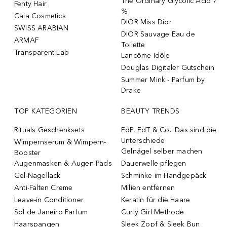
The Ordinary Glycolic Acid 7
Fenty Hair
%
Caia Cosmetics
DIOR Miss Dior
SWISS ARABIAN
DIOR Sauvage Eau de
ARMAF
Toilette
Transparent Lab
Lancôme Idôle
Douglas Digitaler Gutschein
Summer Mink - Parfum by
Drake
TOP KATEGORIEN
BEAUTY TRENDS
Rituals Geschenksets
EdP, EdT & Co.: Das sind die
Unterschiede
Wimpernserum & Wimpern-
Gelnägel selber machen
Booster
Augenmasken & Augen Pads
Dauerwelle pflegen
Gel-Nagellack
Schminke im Handgepäck
Anti-Falten Creme
Milien entfernen
Leave-in Conditioner
Keratin für die Haare
Sol de Janeiro Parfum
Curly Girl Methode
Haarspangen
Sleek Zopf & Sleek Bun