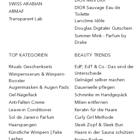
DIOR Miss Dior
SWISS ARABIAN
DIOR Sauvage Eau de
ARMAF
Toilette
Transparent Lab
Lancôme Idôle
Douglas Digitaler Gutschein
Summer Mink - Parfum by
Drake
TOP KATEGORIEN
BEAUTY TRENDS
Rituals Geschenksets
EdP, EdT & Co.: Das sind die
Unterschiede
Wimpernserum & Wimpern-
Gelnägel selber machen
Booster
Augenmasken & Augen Pads
Dauerwelle pflegen
Gel-Nagellack
Schminke im Handgepäck
Anti-Falten Creme
Milien entfernen
Leave-in Conditioner
Keratin für die Haare
Sol de Janeiro Parfum
Curly Girl Methode
Haarspangen
Sleek Zopf & Sleek Bun
Künstliche Wimpern | Fake
Haare in der Sauna schützen
Lashes
Festes Parfum