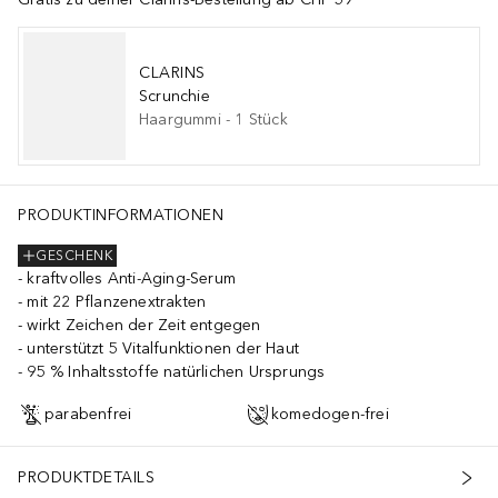
CLARINS
Scrunchie
Haargummi
-
1
Stück
) OIL. ARUNDO DONAX STEM EXTRACT. JANIA RUBENS EXTRACT. 
PRODUKTINFORMATIONEN
GESCHENK
kraftvolles Anti-Aging-Serum
mit 22 Pflanzenextrakten
wirkt Zeichen der Zeit entgegen
unterstützt 5 Vitalfunktionen der Haut
95 % Inhaltsstoffe natürlichen Ursprungs
parabenfrei
komedogen-frei
PRODUKTDETAILS