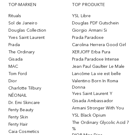
TOP-MARKEN
TOP PRODUKTE
Rituals
YSL Libre
Sol de Janeiro
Douglas PDF Gutschein
Douglas Collection
Giorgio Armani Si
Yves Saint Laurent
Prada Paradoxe
Prada
Carolina Herrera Good Girl
The Ordinary
XERJOFF Erba Pura
Gisada
Prada Paradoxe Intense
MAC
Jean Paul Gaultier Le Male
Tom Ford
Lancôme La vie est belle
Dior
Valentino Born In Roma
Donna
Charlotte Tilbury
Yves Saint Laurent Y
NÉONAIL
Gisada Ambassador
Dr. Emi Skincare
Armani Stronger With You
Fenty Beauty
YSL Black Opium
Fenty Skin
The Ordinary Glycolic Acid 7
Fenty Hair
%
Caia Cosmetics