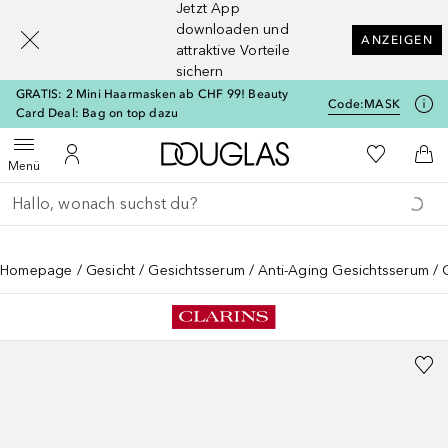
Jetzt App
[navigation.slideout.screenreader]
downloaden und
ANZEIGEN
attraktive Vorteile
sichern
GRATIS: 2 Mini Haarmasken ab CHF 99! Beauty
Code:
MASK
Card Deal: Bag on top dazu
Zur Douglas Startseite
Zu Meiner 
Menü öffnen
Zu Meinem Kundenkonto
Zum
Menü
Gehe zurück
Suche ausführen
Homepage
Gesicht
Gesichtsserum
Anti-Aging Gesichtsserum