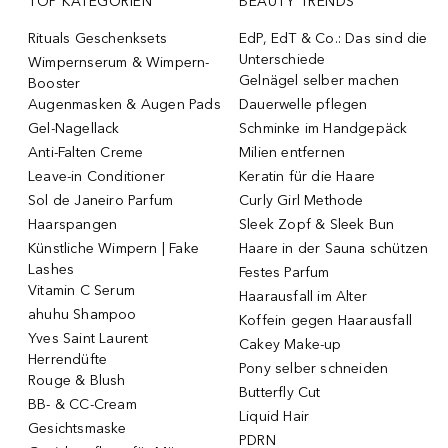
TOP KATEGORIEN
BEAUTY TRENDS
Rituals Geschenksets
EdP, EdT & Co.: Das sind die
Unterschiede
Wimpernserum & Wimpern-
Gelnägel selber machen
Booster
Augenmasken & Augen Pads
Dauerwelle pflegen
Gel-Nagellack
Schminke im Handgepäck
Anti-Falten Creme
Milien entfernen
Leave-in Conditioner
Keratin für die Haare
Sol de Janeiro Parfum
Curly Girl Methode
Haarspangen
Sleek Zopf & Sleek Bun
Künstliche Wimpern | Fake
Haare in der Sauna schützen
Lashes
Festes Parfum
Vitamin C Serum
Haarausfall im Alter
ahuhu Shampoo
Koffein gegen Haarausfall
Yves Saint Laurent
Cakey Make-up
Herrendüfte
Pony selber schneiden
Rouge & Blush
Butterfly Cut
BB- & CC-Cream
Liquid Hair
Gesichtsmaske
PDRN