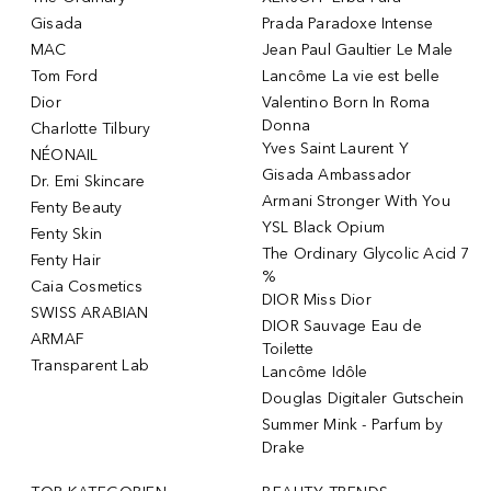
Gisada
Prada Paradoxe Intense
MAC
Jean Paul Gaultier Le Male
Tom Ford
Lancôme La vie est belle
Dior
Valentino Born In Roma
Donna
Charlotte Tilbury
Yves Saint Laurent Y
NÉONAIL
Gisada Ambassador
Dr. Emi Skincare
Armani Stronger With You
Fenty Beauty
YSL Black Opium
Fenty Skin
The Ordinary Glycolic Acid 7
Fenty Hair
%
Caia Cosmetics
DIOR Miss Dior
SWISS ARABIAN
DIOR Sauvage Eau de
ARMAF
Toilette
Transparent Lab
Lancôme Idôle
Douglas Digitaler Gutschein
Summer Mink - Parfum by
Drake