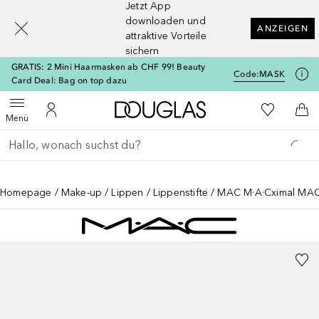
Jetzt App
[navigation.slideout.screenreader]
downloaden und
ANZEIGEN
attraktive Vorteile
sichern
GRATIS: 2 Mini Haarmasken ab CHF 99! Beauty
Code:
MASK
Card Deal: Bag on top dazu
Zur Douglas Startseite
Zu Meiner 
Menü öffnen
Zu Meinem Kundenkonto
Zum
Menü
Gehe zurück
Suche ausführen
Homepage
Make-up
Lippen
Lippenstifte
MAC M·A·Cximal MAC