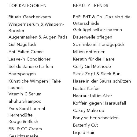
TOP KATEGORIEN
BEAUTY TRENDS
Rituals Geschenksets
EdP, EdT & Co.: Das sind die
Unterschiede
Wimpernserum & Wimpern-
Gelnägel selber machen
Booster
Augenmasken & Augen Pads
Dauerwelle pflegen
Gel-Nagellack
Schminke im Handgepäck
Anti-Falten Creme
Milien entfernen
Leave-in Conditioner
Keratin für die Haare
Sol de Janeiro Parfum
Curly Girl Methode
Haarspangen
Sleek Zopf & Sleek Bun
Künstliche Wimpern | Fake
Haare in der Sauna schützen
Lashes
Festes Parfum
Vitamin C Serum
Haarausfall im Alter
ahuhu Shampoo
Koffein gegen Haarausfall
Yves Saint Laurent
Cakey Make-up
Herrendüfte
Pony selber schneiden
Rouge & Blush
Butterfly Cut
BB- & CC-Cream
Liquid Hair
Gesichtsmaske