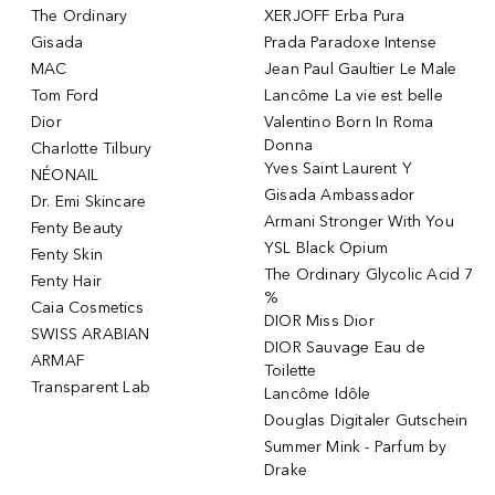
The Ordinary
XERJOFF Erba Pura
Gisada
Prada Paradoxe Intense
MAC
Jean Paul Gaultier Le Male
Tom Ford
Lancôme La vie est belle
Dior
Valentino Born In Roma
Donna
Charlotte Tilbury
Yves Saint Laurent Y
NÉONAIL
Gisada Ambassador
Dr. Emi Skincare
Armani Stronger With You
Fenty Beauty
YSL Black Opium
Fenty Skin
The Ordinary Glycolic Acid 7
Fenty Hair
%
Caia Cosmetics
DIOR Miss Dior
SWISS ARABIAN
DIOR Sauvage Eau de
ARMAF
Toilette
Transparent Lab
Lancôme Idôle
Douglas Digitaler Gutschein
Summer Mink - Parfum by
Drake