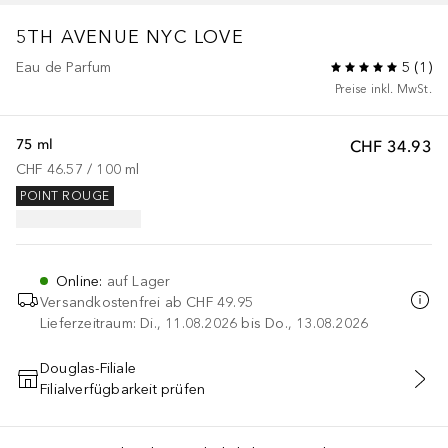
5TH AVENUE
NYC LOVE
Eau de Parfum
5
(
1
)
Preise inkl. MwSt.
75 ml
CHF 34.93
CHF 46.57
 / 
100
ml
POINT ROUGE
Online
:
auf Lager
Versandkostenfrei ab
CHF 49.95
Lieferzeitraum: Di., 11.08.2026 bis Do., 13.08.2026
Douglas-Filiale
Filialverfügbarkeit prüfen
IN DEN WARENKORB