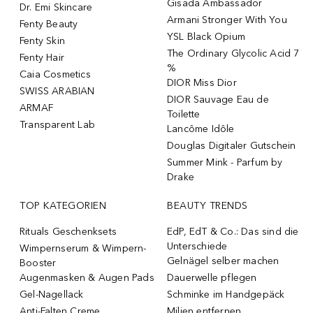
Gisada Ambassador
Dr. Emi Skincare
Armani Stronger With You
Fenty Beauty
YSL Black Opium
Fenty Skin
The Ordinary Glycolic Acid 7
Fenty Hair
%
Caia Cosmetics
DIOR Miss Dior
SWISS ARABIAN
DIOR Sauvage Eau de
ARMAF
Toilette
Transparent Lab
Lancôme Idôle
Douglas Digitaler Gutschein
Summer Mink - Parfum by
Drake
TOP KATEGORIEN
BEAUTY TRENDS
Rituals Geschenksets
EdP, EdT & Co.: Das sind die
Unterschiede
Wimpernserum & Wimpern-
Gelnägel selber machen
Booster
Augenmasken & Augen Pads
Dauerwelle pflegen
Gel-Nagellack
Schminke im Handgepäck
Anti-Falten Creme
Milien entfernen