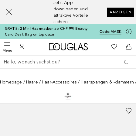
Jetzt App
[navigation.slideout.screenreader]
downloaden und
ANZEIGEN
attraktive Vorteile
sichern
GRATIS: 2 Mini Haarmasken ab CHF 99! Beauty
Code:
MASK
Card Deal: Bag on top dazu
Zur Douglas Startseite
Zu Meiner 
Menü öffnen
Zu Meinem Kundenkonto
Zum
Menü
Gehe zurück
Suche ausführen
Homepage
Haare
Haar-Accessoires
Haarspangen & -klammern