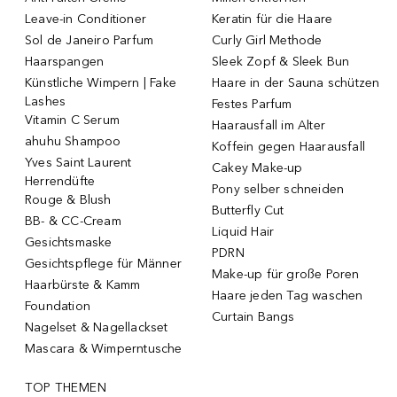
Leave-in Conditioner
Keratin für die Haare
Sol de Janeiro Parfum
Curly Girl Methode
Haarspangen
Sleek Zopf & Sleek Bun
Künstliche Wimpern | Fake
Haare in der Sauna schützen
Lashes
Festes Parfum
Vitamin C Serum
Haarausfall im Alter
ahuhu Shampoo
Koffein gegen Haarausfall
Yves Saint Laurent
Cakey Make-up
Herrendüfte
Pony selber schneiden
Rouge & Blush
Butterfly Cut
BB- & CC-Cream
Liquid Hair
Gesichtsmaske
PDRN
Gesichtspflege für Männer
Make-up für große Poren
Haarbürste & Kamm
Haare jeden Tag waschen
Foundation
Curtain Bangs
Nagelset & Nagellackset
Mascara & Wimperntusche
TOP THEMEN