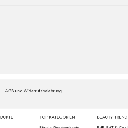
AGB und Widerrufsbelehrung
ODUKTE
TOP KATEGORIEN
BEAUTY TREND
Rituals Geschenksets
EdP, EdT & Co.: