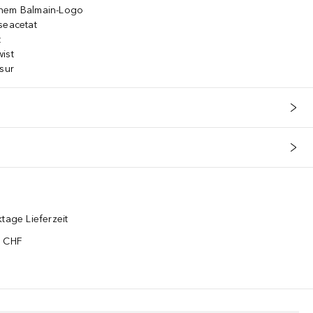
enem Balmain-Logo
seacetat
t
ist
isur
tage Lieferzeit
5 CHF
¹