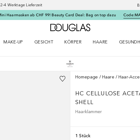
–4 Werktage Lieferzeit
B
Mini Haarmasken ab CHF 99! Beauty Card Deal: Bag on top dazu
Code:
M
Zur Douglas Startseite
MAKE-UP
GESICHT
KÖRPER
HAARE
GESUNDH
ü öffnen
Make-up Menü öffnen
Gesicht Menü öffnen
Körper Menü öffnen
Haare Menü öffnen
Gesundhei
Homepage
Haare
Haar-Acce
HC CELLULOSE ACET
SHELL
Haarklammer
1 Stück