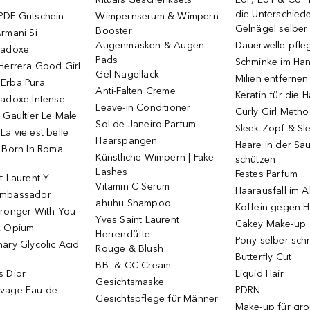
die Unterschied
PDF Gutschein
Wimpernserum & Wimpern-
Gelnägel selbe
Booster
rmani Si
Augenmasken & Augen
Dauerwelle pfle
radoxe
Pads
Schminke im Ha
Herrera Good Girl
Gel-Nagellack
Milien entfernen
Erba Pura
Anti-Falten Creme
Keratin für die 
radoxe Intense
Leave-in Conditioner
Curly Girl Meth
 Gaultier Le Male
Sol de Janeiro Parfum
Sleek Zopf & Sl
a vie est belle
Haarspangen
Haare in der Sa
o Born In Roma
Künstliche Wimpern | Fake
schützen
Lashes
Festes Parfum
t Laurent Y
Vitamin C Serum
Haarausfall im A
Ambassador
ahuhu Shampoo
Koffein gegen H
tronger With You
Yves Saint Laurent
Cakey Make-up
k Opium
Herrendüfte
Pony selber sch
ary Glycolic Acid
Rouge & Blush
Butterfly Cut
BB- & CC-Cream
s Dior
Liquid Hair
Gesichtsmaske
vage Eau de
PDRN
Gesichtspflege für Männer
Make-up für gr