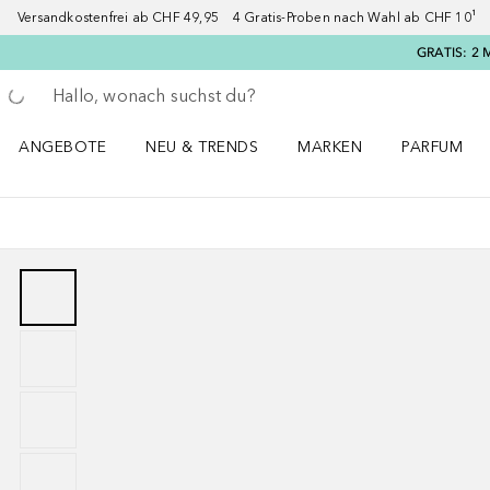
Versandkostenfrei ab CHF 49,95 4 Gratis-Proben nach Wahl ab CHF 10¹ 2
GRATIS: 2 
Gehe zurück
Suche ausführen
ANGEBOTE
NEU & TRENDS
MARKEN
PARFUM
ANGEBOTE Menü öffnen
NEU & TRENDS Menü öffnen
MARKEN Menü öffnen
Parfum Men