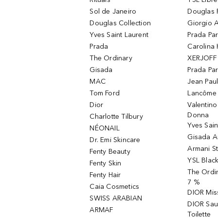
Sol de Janeiro
Douglas 
Douglas Collection
Giorgio A
Yves Saint Laurent
Prada Pa
Prada
Carolina 
The Ordinary
XERJOFF 
Gisada
Prada Pa
MAC
Jean Paul
Tom Ford
Lancôme L
Dior
Valentin
Donna
Charlotte Tilbury
Yves Sain
NÉONAIL
Gisada 
Dr. Emi Skincare
Armani S
Fenty Beauty
YSL Blac
Fenty Skin
The Ordin
Fenty Hair
7 %
Caia Cosmetics
DIOR Mis
SWISS ARABIAN
DIOR Sau
ARMAF
Toilette