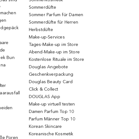
e
Sommerdüfte
r machen
Sommer Parfum für Damen
gen
Sommerdüfte für Herren
ndgepäck
Herbstdüfte
Make-up-Services
Haare
Tages-Make-up im Store
ode
Abend-Make-up im Store
eek Bun
Kostenlose Rituale im Store
una
Douglas Angebote
Geschenkverpackung
Douglas Beauty Card
lter
Click & Collect
aarausfall
DOUGLAS App
Make-up virtuell testen
neiden
Damen Parfum Top 10
Parfum Männer Top 10
Korean Skincare
Koreanische Kosmetik
oße Poren