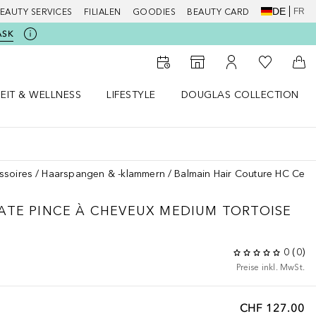
DE
FR
EAUTY SERVICES
FILIALEN
GOODIES
BEAUTY CARD
ASK
Zu Meiner 
Zum Storefinder
Zu Meinem Kunde
Zum
EIT & WELLNESS
LIFESTYLE
DOUGLAS COLLECTION
t & Wellness Menü öffnen
LIFESTYLE Menü öffnen
Douglas Collection Menü öf
ssoires
Haarspangen & -klammern
Balmain Hair Couture HC Cellu
ATE PINCE À CHEVEUX MEDIUM TORTOISE
0
(
0
)
Preise inkl. MwSt.
CHF 127.00