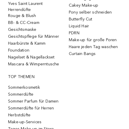
Yves Saint Laurent
Cakey Make-up
Herrendüfte
Pony selber schneiden
Rouge & Blush
Butterfly Cut
BB- & CC-Cream
Liquid Hair
Gesichtsmaske
PDRN
Gesichtspflege für Männer
Make-up für große Poren
Haarbürste & Kamm
Haare jeden Tag waschen
Foundation
Curtain Bangs
Nagelset & Nagellackset
Mascara & Wimperntusche
TOP THEMEN
Sommerkosmetik
Sommerdüfte
Sommer Parfum für Damen
Sommerdüfte für Herren
Herbstdüfte
Make-up-Services
Tages-Make-up im Store