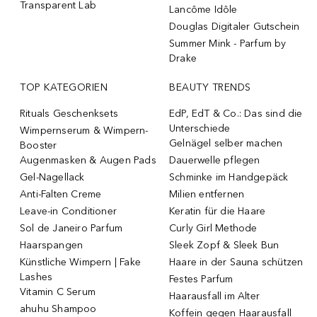
Transparent Lab
Lancôme Idôle
Douglas Digitaler Gutschein
Summer Mink - Parfum by
Drake
TOP KATEGORIEN
BEAUTY TRENDS
Rituals Geschenksets
EdP, EdT & Co.: Das sind die
Unterschiede
Wimpernserum & Wimpern-
Gelnägel selber machen
Booster
Augenmasken & Augen Pads
Dauerwelle pflegen
Gel-Nagellack
Schminke im Handgepäck
Anti-Falten Creme
Milien entfernen
Leave-in Conditioner
Keratin für die Haare
Sol de Janeiro Parfum
Curly Girl Methode
Haarspangen
Sleek Zopf & Sleek Bun
Künstliche Wimpern | Fake
Haare in der Sauna schützen
Lashes
Festes Parfum
Vitamin C Serum
Haarausfall im Alter
ahuhu Shampoo
Koffein gegen Haarausfall