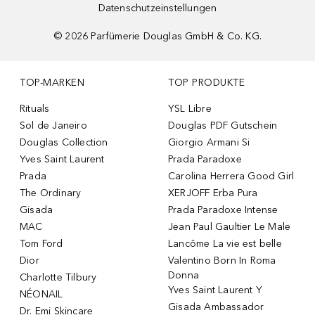
Datenschutzeinstellungen
©
2026
Parfümerie Douglas GmbH & Co. KG.
TOP-MARKEN
TOP PRODUKTE
Rituals
YSL Libre
Sol de Janeiro
Douglas PDF Gutschein
Douglas Collection
Giorgio Armani Si
Yves Saint Laurent
Prada Paradoxe
Prada
Carolina Herrera Good Girl
The Ordinary
XERJOFF Erba Pura
Gisada
Prada Paradoxe Intense
MAC
Jean Paul Gaultier Le Male
Tom Ford
Lancôme La vie est belle
Dior
Valentino Born In Roma
Donna
Charlotte Tilbury
Yves Saint Laurent Y
NÉONAIL
Gisada Ambassador
Dr. Emi Skincare