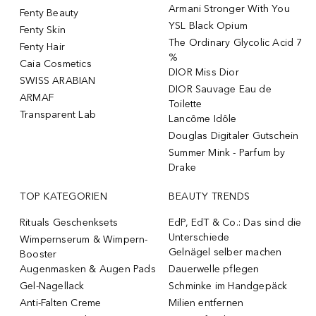
Armani Stronger With You
Fenty Beauty
YSL Black Opium
Fenty Skin
The Ordinary Glycolic Acid 7
Fenty Hair
%
Caia Cosmetics
DIOR Miss Dior
SWISS ARABIAN
DIOR Sauvage Eau de
ARMAF
Toilette
Transparent Lab
Lancôme Idôle
Douglas Digitaler Gutschein
Summer Mink - Parfum by
Drake
TOP KATEGORIEN
BEAUTY TRENDS
Rituals Geschenksets
EdP, EdT & Co.: Das sind die
Unterschiede
Wimpernserum & Wimpern-
Gelnägel selber machen
Booster
Augenmasken & Augen Pads
Dauerwelle pflegen
Gel-Nagellack
Schminke im Handgepäck
Anti-Falten Creme
Milien entfernen