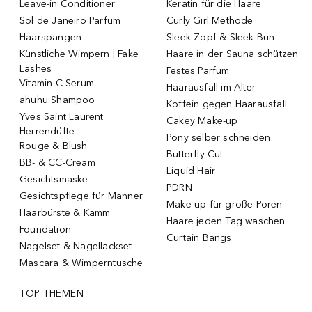
Leave-in Conditioner
Keratin für die Haare
Sol de Janeiro Parfum
Curly Girl Methode
Haarspangen
Sleek Zopf & Sleek Bun
Künstliche Wimpern | Fake
Haare in der Sauna schützen
Lashes
Festes Parfum
Vitamin C Serum
Haarausfall im Alter
ahuhu Shampoo
Koffein gegen Haarausfall
Yves Saint Laurent
Cakey Make-up
Herrendüfte
Pony selber schneiden
Rouge & Blush
Butterfly Cut
BB- & CC-Cream
Liquid Hair
Gesichtsmaske
PDRN
Gesichtspflege für Männer
Make-up für große Poren
Haarbürste & Kamm
Haare jeden Tag waschen
Foundation
Curtain Bangs
Nagelset & Nagellackset
Mascara & Wimperntusche
TOP THEMEN