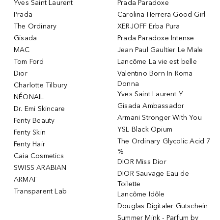
Yves Saint Laurent
Prada Paradoxe
Prada
Carolina Herrera Good Girl
The Ordinary
XERJOFF Erba Pura
Gisada
Prada Paradoxe Intense
MAC
Jean Paul Gaultier Le Male
Tom Ford
Lancôme La vie est belle
Dior
Valentino Born In Roma
Donna
Charlotte Tilbury
Yves Saint Laurent Y
NÉONAIL
Gisada Ambassador
Dr. Emi Skincare
Armani Stronger With You
Fenty Beauty
YSL Black Opium
Fenty Skin
The Ordinary Glycolic Acid 7
Fenty Hair
%
Caia Cosmetics
DIOR Miss Dior
SWISS ARABIAN
DIOR Sauvage Eau de
ARMAF
Toilette
Transparent Lab
Lancôme Idôle
Douglas Digitaler Gutschein
Summer Mink - Parfum by