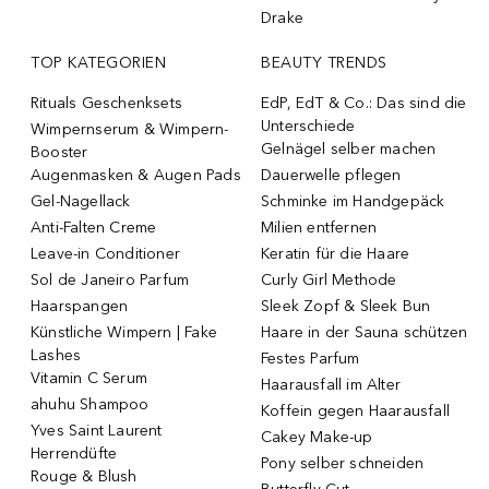
Drake
TOP KATEGORIEN
BEAUTY TRENDS
Rituals Geschenksets
EdP, EdT & Co.: Das sind die
Unterschiede
Wimpernserum & Wimpern-
Gelnägel selber machen
Booster
Augenmasken & Augen Pads
Dauerwelle pflegen
Gel-Nagellack
Schminke im Handgepäck
Anti-Falten Creme
Milien entfernen
Leave-in Conditioner
Keratin für die Haare
Sol de Janeiro Parfum
Curly Girl Methode
Haarspangen
Sleek Zopf & Sleek Bun
Künstliche Wimpern | Fake
Haare in der Sauna schützen
Lashes
Festes Parfum
Vitamin C Serum
Haarausfall im Alter
ahuhu Shampoo
Koffein gegen Haarausfall
Yves Saint Laurent
Cakey Make-up
Herrendüfte
Pony selber schneiden
Rouge & Blush