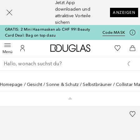
Jetzt App
[navigation.slideout.screenreader]
downloaden und
ANZEIGEN
attraktive Vorteile
sichern
GRATIS: 2 Mini Haarmasken ab CHF 99! Beauty
Code:
MASK
Card Deal: Bag on top dazu
Zur Douglas Startseite
Zu Meiner 
Menü öffnen
Zu Meinem Kundenkonto
Zum
Menü
Gehe zurück
Suche ausführen
Homepage
Gesicht
Sonne & Schutz
Selbstbräuner
Collistar M