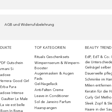
AGB und Widerrufsbelehrung
ODUKTE
TOP KATEGORIEN
BEAUTY TREND
Rituals Geschenksets
EdP, EdT & Co.:
die Unterschied
PDF Gutschein
Wimpernserum & Wimpern-
Gelnägel selbe
Booster
rmani Si
Augenmasken & Augen
Dauerwelle pfle
radoxe
Pads
Schminke im Ha
Herrera Good Girl
Gel-Nagellack
Milien entfernen
Erba Pura
Anti-Falten Creme
Keratin für die 
radoxe Intense
Leave-in Conditioner
Curly Girl Meth
 Gaultier Le Male
Sol de Janeiro Parfum
Sleek Zopf & Sl
a vie est belle
Haarspangen
Haare in der Sa
o Born In Roma