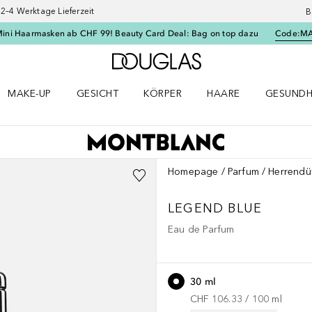
–4 Werktage Lieferzeit
B
Mini Haarmasken ab CHF 99! Beauty Card Deal: Bag on top dazu
Code:
M
Zur Douglas Startseite
MAKE-UP
GESICHT
KÖRPER
HAARE
GESUNDH
ü öffnen
Make-up Menü öffnen
Gesicht Menü öffnen
Körper Menü öffnen
Haare Menü öffnen
Gesundhei
Homepage
Parfum
Herrendü
LEGEND
BLUE
Eau de Parfum
30 ml
CHF 106.33
 / 
100
ml