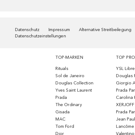
Datenschutz
Impressum
Alternative Streitbeilegung
Datenschutzeinstellungen
TOP-MARKEN
TOP PR
Rituals
YSL Libre
Sol de Janeiro
Douglas 
Douglas Collection
Giorgio A
Yves Saint Laurent
Prada Pa
Prada
Carolina 
The Ordinary
XERJOFF 
Gisada
Prada Pa
MAC
Jean Paul
Tom Ford
Lancôme L
Dior
Valentin