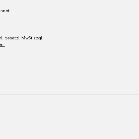
endet
kl. gesetzl. MwSt zzgl.
en.