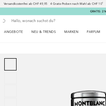
Versandkostenfrei ab CHF 49,95 4 Gratis-Proben nach Wahl ab CHF 10¹ 2
GRATIS: 2 
Gehe zurück
Suche ausführen
ANGEBOTE
NEU & TRENDS
MARKEN
PARFUM
ANGEBOTE Menü öffnen
NEU & TRENDS Menü öffnen
MARKEN Menü öffnen
Parfum Men