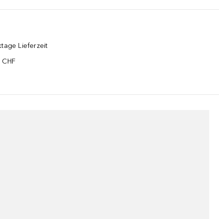
tage Lieferzeit
5 CHF
¹