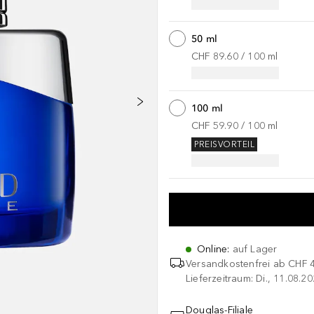
50 ml
CHF 89.60
 / 
100
ml
100 ml
CHF 59.90
 / 
100
ml
PREISVORTEIL
Online
:
auf Lager
Versandkostenfrei ab
CHF 
Lieferzeitraum: Di., 11.08.2
Douglas-Filiale