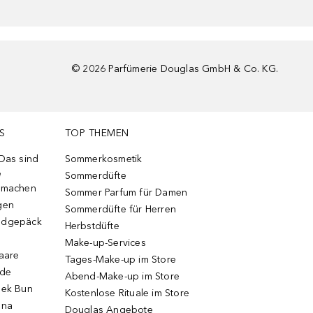
©
2026
Parfümerie Douglas GmbH & Co. KG.
S
TOP THEMEN
 Das sind
Sommerkosmetik
e
Sommerdüfte
r machen
Sommer Parfum für Damen
gen
Sommerdüfte für Herren
ndgepäck
Herbstdüfte
Make-up-Services
Haare
Tages-Make-up im Store
ode
Abend-Make-up im Store
eek Bun
Kostenlose Rituale im Store
una
Douglas Angebote