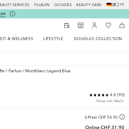
DE
FR
EAUTY SERVICES
FILIALEN
GOODIES
BEAUTY CARD
ASK
Zu Meiner 
Zum Storefinder
Zu Meinem Kunde
Zum
EIT & WELLNESS
LIFESTYLE
DOUGLAS COLLECTION
t & Wellness Menü öffnen
LIFESTYLE Menü öffnen
Douglas Collection Menü öf
fte
Parfum
Montblanc Legend Blue
4.8
(
90
)
Preise inkl. MwSt.
S-Preis
CHF 56.90
Online
CHF 31.90