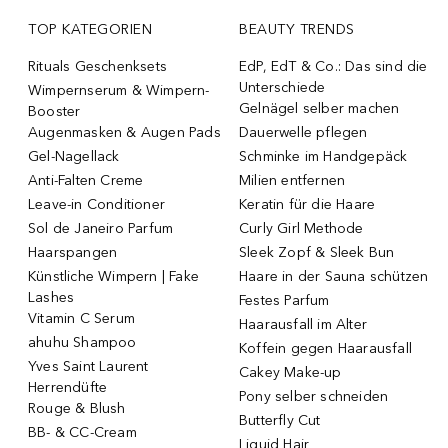
TOP KATEGORIEN
BEAUTY TRENDS
Rituals Geschenksets
EdP, EdT & Co.: Das sind die
Unterschiede
Wimpernserum & Wimpern-
Gelnägel selber machen
Booster
Augenmasken & Augen Pads
Dauerwelle pflegen
Gel-Nagellack
Schminke im Handgepäck
Anti-Falten Creme
Milien entfernen
Leave-in Conditioner
Keratin für die Haare
Sol de Janeiro Parfum
Curly Girl Methode
Haarspangen
Sleek Zopf & Sleek Bun
Künstliche Wimpern | Fake
Haare in der Sauna schützen
Lashes
Festes Parfum
Vitamin C Serum
Haarausfall im Alter
ahuhu Shampoo
Koffein gegen Haarausfall
Yves Saint Laurent
Cakey Make-up
Herrendüfte
Pony selber schneiden
Rouge & Blush
Butterfly Cut
BB- & CC-Cream
Liquid Hair