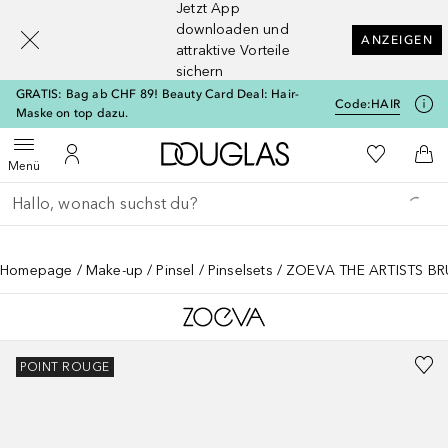
Jetzt App
[navigation.slideout.screenreader]
downloaden und
ANZEIGEN
attraktive Vorteile
sichern
GRATIS: Bag ab CHF 89! Beauty Card Deal: Hair-
Code:
HAIR
Maske on top dazu.
Zur Douglas Startseite
Zu Meiner 
Menü öffnen
Zu Meinem Kundenkonto
Zum
Menü
Gehe zurück
Suche ausführen
Homepage
Make-up
Pinsel
Pinselsets
ZOEVA THE ARTISTS BR
POINT ROUGE