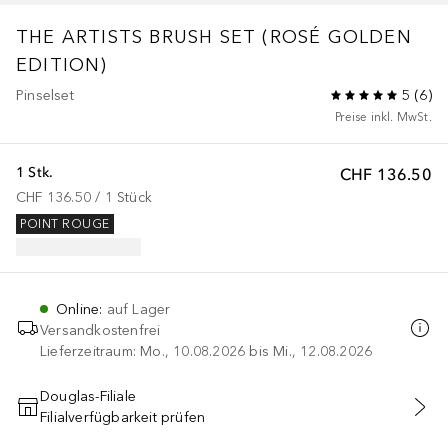
THE ARTISTS BRUSH SET (ROSÉ GOLDEN
EDITION)
Pinselset
5
(
6
)
Preise inkl. MwSt.
1 Stk.
CHF 136.50
CHF 136.50
 / 
1
Stück
POINT ROUGE
Online
:
auf Lager
Versandkostenfrei
Lieferzeitraum: Mo., 10.08.2026 bis Mi., 12.08.2026
Douglas-Filiale
Filialverfügbarkeit prüfen
IN DEN WARENKORB