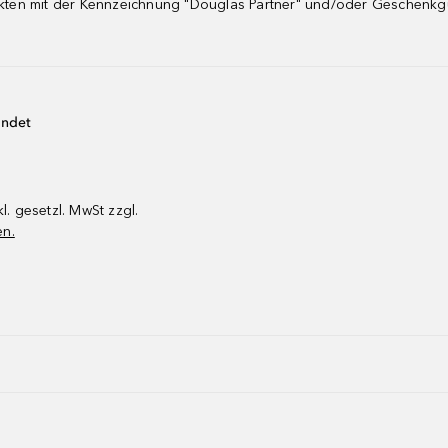
dukten mit der Kennzeichnung "Douglas Partner" und/oder Geschenk
endet
kl. gesetzl. MwSt zzgl.
en.