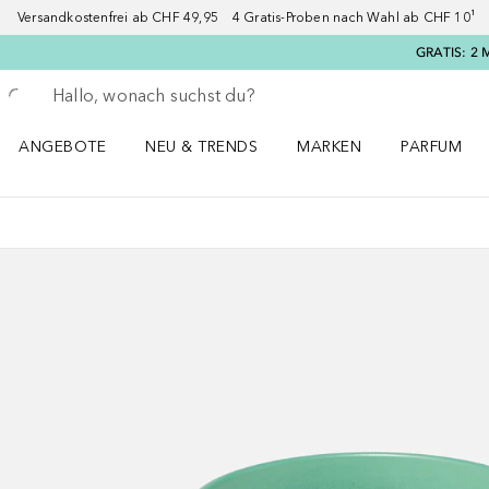
Versandkostenfrei ab CHF 49,95 4 Gratis-Proben nach Wahl ab CHF 10¹ 2
GRATIS: 2 
Gehe zurück
Suche ausführen
ANGEBOTE
NEU & TRENDS
MARKEN
PARFUM
ANGEBOTE Menü öffnen
NEU & TRENDS Menü öffnen
MARKEN Menü öffnen
Parfum Men