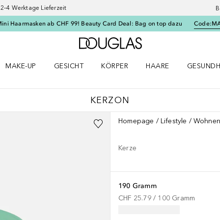
–4 Werktage Lieferzeit
B
Mini Haarmasken ab CHF 99! Beauty Card Deal: Bag on top dazu
Code:
M
Zur Douglas Startseite
MAKE-UP
GESICHT
KÖRPER
HAARE
GESUNDH
ü öffnen
Make-up Menü öffnen
Gesicht Menü öffnen
Körper Menü öffnen
Haare Menü öffnen
Gesundhei
KERZON
Homepage
Lifestyle
Wohne
Kerze
190 Gramm
CHF 25.79
 / 
100
Gramm