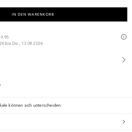
IN DEN WARENKORB
49.95
026 bis Do., 13.08.2026
liale können sich unterscheiden.