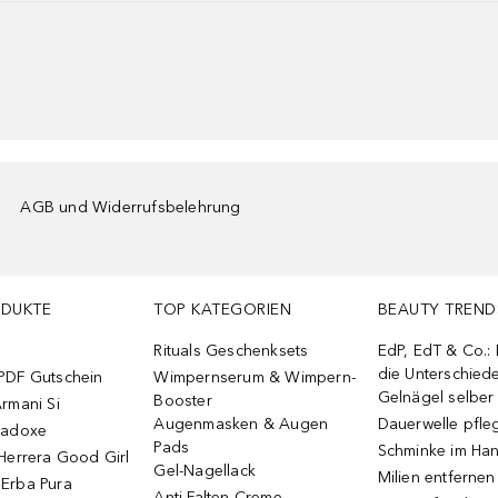
AGB und Widerrufsbelehrung
ODUKTE
TOP KATEGORIEN
BEAUTY TREND
Rituals Geschenksets
EdP, EdT & Co.:
die Unterschied
PDF Gutschein
Wimpernserum & Wimpern-
Gelnägel selbe
Booster
rmani Si
Augenmasken & Augen
Dauerwelle pfle
radoxe
Pads
Schminke im Ha
Herrera Good Girl
Gel-Nagellack
Milien entfernen
Erba Pura
Anti-Falten Creme