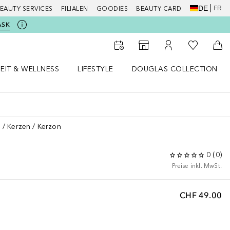
DE
FR
EAUTY SERVICES
FILIALEN
GOODIES
BEAUTY CARD
ASK
Zu Meiner 
Zum Storefinder
Zu Meinem Kunde
Zum
EIT & WELLNESS
LIFESTYLE
DOUGLAS COLLECTION
t & Wellness Menü öffnen
LIFESTYLE Menü öffnen
Douglas Collection Menü öf
n
Kerzen
Kerzon
0
(
0
)
Preise inkl. MwSt.
CHF 49.00