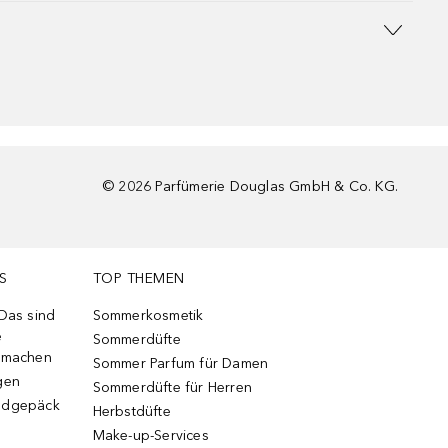
©
2026
Parfümerie Douglas GmbH & Co. KG.
S
TOP THEMEN
 Das sind
Sommerkosmetik
e
Sommerdüfte
r machen
Sommer Parfum für Damen
gen
Sommerdüfte für Herren
ndgepäck
Herbstdüfte
Make-up-Services