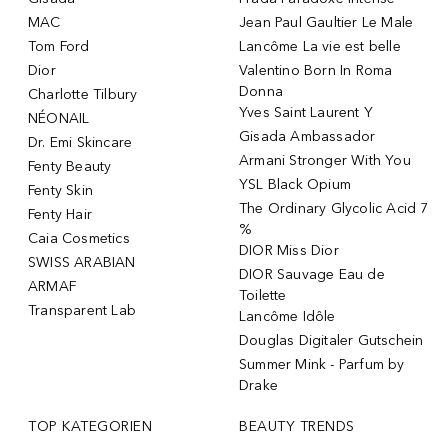
MAC
Jean Paul Gaultier Le Male
Tom Ford
Lancôme La vie est belle
Dior
Valentino Born In Roma
Donna
Charlotte Tilbury
Yves Saint Laurent Y
NÉONAIL
Gisada Ambassador
Dr. Emi Skincare
Armani Stronger With You
Fenty Beauty
YSL Black Opium
Fenty Skin
The Ordinary Glycolic Acid 7
Fenty Hair
%
Caia Cosmetics
DIOR Miss Dior
SWISS ARABIAN
DIOR Sauvage Eau de
ARMAF
Toilette
Transparent Lab
Lancôme Idôle
Douglas Digitaler Gutschein
Summer Mink - Parfum by
Drake
TOP KATEGORIEN
BEAUTY TRENDS