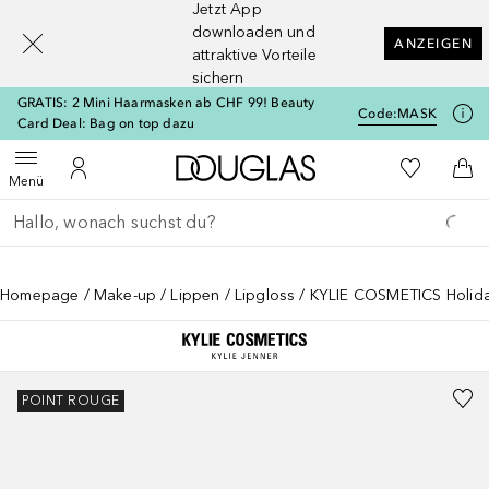
Jetzt App
[navigation.slideout.screenreader]
downloaden und
ANZEIGEN
attraktive Vorteile
sichern
GRATIS: 2 Mini Haarmasken ab CHF 99! Beauty
Code:
MASK
Card Deal: Bag on top dazu
Zur Douglas Startseite
Zu Meiner 
Menü öffnen
Zu Meinem Kundenkonto
Zum
Menü
Gehe zurück
Suche ausführen
Homepage
Make-up
Lippen
Lipgloss
KYLIE COSMETICS Holiday
POINT ROUGE