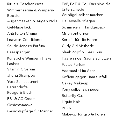
Rituals Geschenksets
EdP, EdT & Co.: Das sind die
Unterschiede
Wimpernserum & Wimpern-
Gelnägel selber machen
Booster
Augenmasken & Augen Pads
Dauerwelle pflegen
Gel-Nagellack
Schminke im Handgepäck
Anti-Falten Creme
Milien entfernen
Leave-in Conditioner
Keratin für die Haare
Sol de Janeiro Parfum
Curly Girl Methode
Haarspangen
Sleek Zopf & Sleek Bun
Künstliche Wimpern | Fake
Haare in der Sauna schützen
Lashes
Festes Parfum
Vitamin C Serum
Haarausfall im Alter
ahuhu Shampoo
Koffein gegen Haarausfall
Yves Saint Laurent
Cakey Make-up
Herrendüfte
Pony selber schneiden
Rouge & Blush
Butterfly Cut
BB- & CC-Cream
Liquid Hair
Gesichtsmaske
PDRN
Gesichtspflege für Männer
Make-up für große Poren