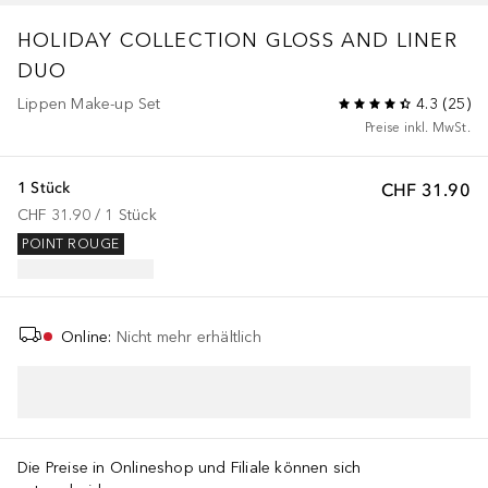
HOLIDAY COLLECTION
GLOSS AND LINER
DUO
Lippen Make-up Set
4.3
(
25
)
Preise inkl. MwSt.
1 Stück
CHF 31.90
CHF 31.90
 / 
1
Stück
POINT ROUGE
Online
:
Nicht mehr erhältlich
IN DEN WARENKORB
Die Preise in Onlineshop und Filiale können sich