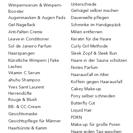
Unterschiede
Wimpernserum & Wimpern-
Gelnägel selber machen
Booster
Augenmasken & Augen Pads
Dauerwelle pflegen
Gel-Nagellack
Schminke im Handgepäck
Anti-Falten Creme
Milien entfernen
Leave-in Conditioner
Keratin für die Haare
Sol de Janeiro Parfum
Curly Girl Methode
Haarspangen
Sleek Zopf & Sleek Bun
Künstliche Wimpern | Fake
Haare in der Sauna schützen
Lashes
Festes Parfum
Vitamin C Serum
Haarausfall im Alter
ahuhu Shampoo
Koffein gegen Haarausfall
Yves Saint Laurent
Cakey Make-up
Herrendüfte
Pony selber schneiden
Rouge & Blush
Butterfly Cut
BB- & CC-Cream
Liquid Hair
Gesichtsmaske
PDRN
Gesichtspflege für Männer
Make-up für große Poren
Haarbürste & Kamm
Haare jeden Tag waschen