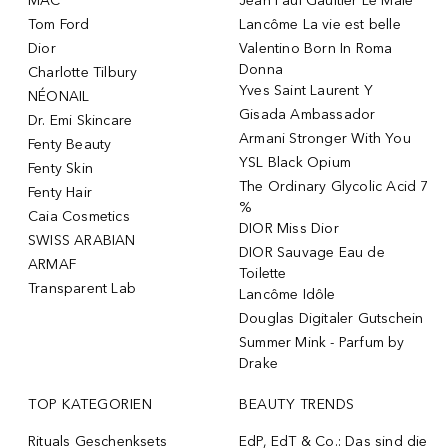
MAC
Jean Paul Gaultier Le Male
Tom Ford
Lancôme La vie est belle
Dior
Valentino Born In Roma
Donna
Charlotte Tilbury
Yves Saint Laurent Y
NÉONAIL
Gisada Ambassador
Dr. Emi Skincare
Armani Stronger With You
Fenty Beauty
YSL Black Opium
Fenty Skin
The Ordinary Glycolic Acid 7
Fenty Hair
%
Caia Cosmetics
DIOR Miss Dior
SWISS ARABIAN
DIOR Sauvage Eau de
ARMAF
Toilette
Transparent Lab
Lancôme Idôle
Douglas Digitaler Gutschein
Summer Mink - Parfum by
Drake
TOP KATEGORIEN
BEAUTY TRENDS
Rituals Geschenksets
EdP, EdT & Co.: Das sind die