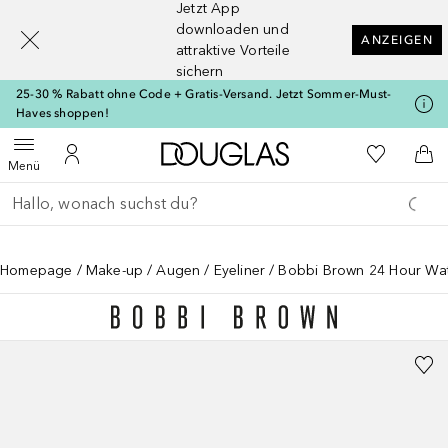
Jetzt App
[navigation.slideout.screenreader]
downloaden und
ANZEIGEN
attraktive Vorteile
sichern
25-30 % Rabatt ohne Code + Gratis-Versand. Jetzt Sommer-Must-
Haves shoppen!
Zur Douglas Startseite
Zu Meiner 
Menü öffnen
Zu Meinem Kundenkonto
Zum
Menü
Gehe zurück
Suche ausführen
Homepage
Make-up
Augen
Eyeliner
Bobbi Brown 24 Hour Wate