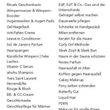
Rituals Geschenksets
EdP, EdT & Co.: Das sind die
Unterschiede
Wimpernserum & Wimpern-
Gelnägel selber machen
Booster
Augenmasken & Augen Pads
Dauerwelle pflegen
Gel-Nagellack
Schminke im Handgepäck
Anti-Falten Creme
Milien entfernen
Leave-in Conditioner
Keratin für die Haare
Sol de Janeiro Parfum
Curly Girl Methode
Haarspangen
Sleek Zopf & Sleek Bun
Künstliche Wimpern | Fake
Haare in der Sauna schützen
Lashes
Festes Parfum
Vitamin C Serum
Haarausfall im Alter
ahuhu Shampoo
Koffein gegen Haarausfall
Yves Saint Laurent
Cakey Make-up
Herrendüfte
Pony selber schneiden
Rouge & Blush
Butterfly Cut
BB- & CC-Cream
Liquid Hair
Gesichtsmaske
PDRN
Gesichtspflege für Männer
Make-up für große Poren