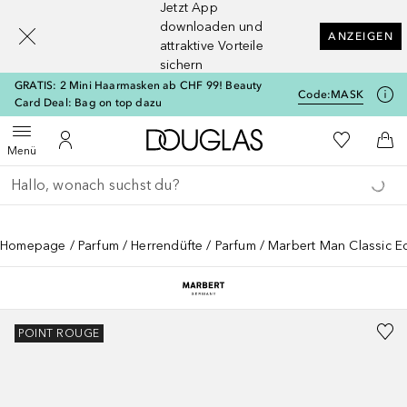
Jetzt App
[navigation.slideout.screenreader]
downloaden und
ANZEIGEN
attraktive Vorteile
sichern
GRATIS: 2 Mini Haarmasken ab CHF 99! Beauty
Code:
MASK
Card Deal: Bag on top dazu
Zur Douglas Startseite
Zu Meiner 
Menü öffnen
Zu Meinem Kundenkonto
Zum
Menü
Gehe zurück
Suche ausführen
Homepage
Parfum
Herrendüfte
Parfum
Marbert Man Classic E
POINT ROUGE