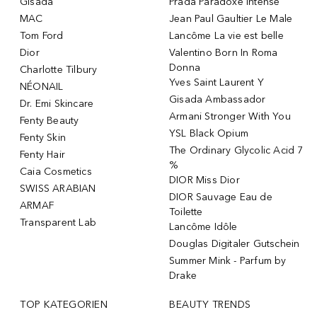
Gisada
Prada Paradoxe Intense
MAC
Jean Paul Gaultier Le Male
Tom Ford
Lancôme La vie est belle
Dior
Valentino Born In Roma
Donna
Charlotte Tilbury
Yves Saint Laurent Y
NÉONAIL
Gisada Ambassador
Dr. Emi Skincare
Armani Stronger With You
Fenty Beauty
YSL Black Opium
Fenty Skin
The Ordinary Glycolic Acid 7
Fenty Hair
%
Caia Cosmetics
DIOR Miss Dior
SWISS ARABIAN
DIOR Sauvage Eau de
ARMAF
Toilette
Transparent Lab
Lancôme Idôle
Douglas Digitaler Gutschein
Summer Mink - Parfum by
Drake
TOP KATEGORIEN
BEAUTY TRENDS