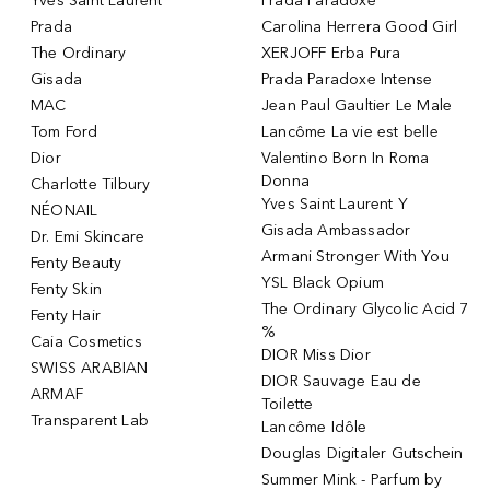
Yves Saint Laurent
Prada Paradoxe
Prada
Carolina Herrera Good Girl
The Ordinary
XERJOFF Erba Pura
Gisada
Prada Paradoxe Intense
MAC
Jean Paul Gaultier Le Male
Tom Ford
Lancôme La vie est belle
Dior
Valentino Born In Roma
Donna
Charlotte Tilbury
Yves Saint Laurent Y
NÉONAIL
Gisada Ambassador
Dr. Emi Skincare
Armani Stronger With You
Fenty Beauty
YSL Black Opium
Fenty Skin
The Ordinary Glycolic Acid 7
Fenty Hair
%
Caia Cosmetics
DIOR Miss Dior
SWISS ARABIAN
DIOR Sauvage Eau de
ARMAF
Toilette
Transparent Lab
Lancôme Idôle
Douglas Digitaler Gutschein
Summer Mink - Parfum by