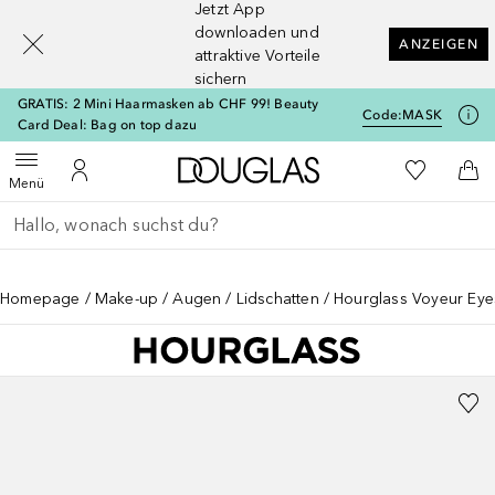
Jetzt App
[navigation.slideout.screenreader]
downloaden und
ANZEIGEN
attraktive Vorteile
sichern
GRATIS: 2 Mini Haarmasken ab CHF 99! Beauty
Code:
MASK
Card Deal: Bag on top dazu
Zur Douglas Startseite
Zu Meiner 
Menü öffnen
Zu Meinem Kundenkonto
Zum
Menü
Gehe zurück
Suche ausführen
Homepage
Make-up
Augen
Lidschatten
Hourglass Voyeur Eye