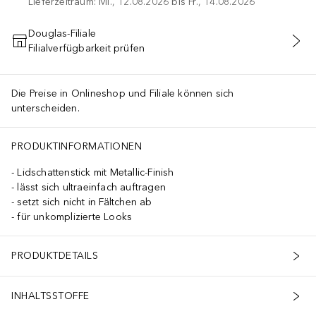
Lieferzeitraum: Mi., 12.08.2026 bis Fr., 14.08.2026
Douglas-Filiale
Filialverfügbarkeit prüfen
IN DEN WARENKORB
Die Preise in Onlineshop und Filiale können sich
unterscheiden.
PRODUKTINFORMATIONEN
Lidschattenstick mit Metallic-Finish
lässt sich ultraeinfach auftragen
setzt sich nicht in Fältchen ab
für unkomplizierte Looks
PRODUKTDETAILS
INHALTSSTOFFE