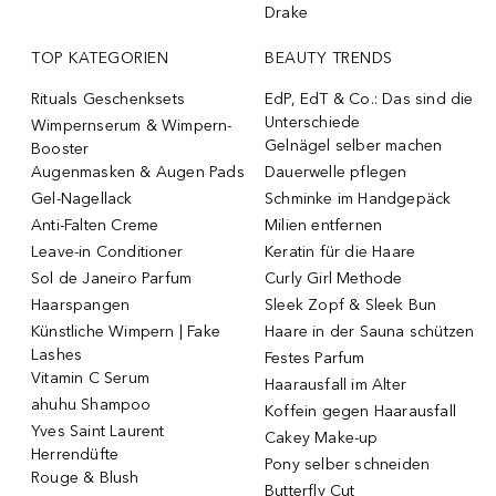
Drake
TOP KATEGORIEN
BEAUTY TRENDS
Rituals Geschenksets
EdP, EdT & Co.: Das sind die
Unterschiede
Wimpernserum & Wimpern-
Gelnägel selber machen
Booster
Augenmasken & Augen Pads
Dauerwelle pflegen
Gel-Nagellack
Schminke im Handgepäck
Anti-Falten Creme
Milien entfernen
Leave-in Conditioner
Keratin für die Haare
Sol de Janeiro Parfum
Curly Girl Methode
Haarspangen
Sleek Zopf & Sleek Bun
Künstliche Wimpern | Fake
Haare in der Sauna schützen
Lashes
Festes Parfum
Vitamin C Serum
Haarausfall im Alter
ahuhu Shampoo
Koffein gegen Haarausfall
Yves Saint Laurent
Cakey Make-up
Herrendüfte
Pony selber schneiden
Rouge & Blush
Butterfly Cut