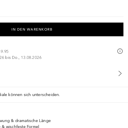
IN DEN WARENKORB
49.95
026 bis Do., 13.08.2026
liale können sich unterscheiden.
chwung & dramatische Länge
e & wischfeste Formel