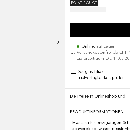
POINT ROUGE
Online
:
auf Lager
Versandkostenfrei ab
CHF 
Lieferzeitraum: Di., 11.08.2
Douglas-Filiale
Filialverfügbarkeit prüfen
Die Preise in Onlineshop und Fi
PRODUKTINFORMATIONEN
Mascara für einzigartigen S
schwerelose, wasserresistent