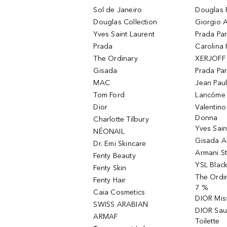
Sol de Janeiro
Douglas 
Douglas Collection
Giorgio A
Yves Saint Laurent
Prada Pa
Prada
Carolina 
The Ordinary
XERJOFF 
Gisada
Prada Pa
MAC
Jean Paul
Tom Ford
Lancôme L
Dior
Valentin
Donna
Charlotte Tilbury
Yves Sain
NÉONAIL
Gisada 
Dr. Emi Skincare
Armani S
Fenty Beauty
YSL Blac
Fenty Skin
The Ordin
Fenty Hair
7 %
Caia Cosmetics
DIOR Mis
SWISS ARABIAN
DIOR Sau
ARMAF
Toilette