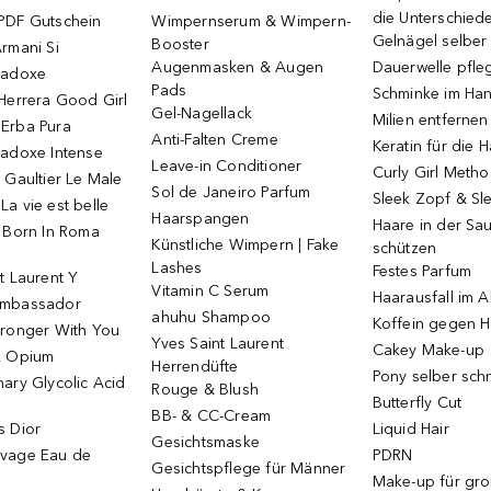
die Unterschied
PDF Gutschein
Wimpernserum & Wimpern-
Gelnägel selbe
Booster
rmani Si
Augenmasken & Augen
Dauerwelle pfle
radoxe
Pads
Schminke im Ha
Herrera Good Girl
Gel-Nagellack
Milien entfernen
Erba Pura
Anti-Falten Creme
Keratin für die 
radoxe Intense
Leave-in Conditioner
Curly Girl Meth
 Gaultier Le Male
Sol de Janeiro Parfum
Sleek Zopf & Sl
a vie est belle
Haarspangen
Haare in der Sa
o Born In Roma
Künstliche Wimpern | Fake
schützen
Lashes
Festes Parfum
t Laurent Y
Vitamin C Serum
Haarausfall im A
Ambassador
ahuhu Shampoo
Koffein gegen H
tronger With You
Yves Saint Laurent
Cakey Make-up
k Opium
Herrendüfte
Pony selber sch
ary Glycolic Acid
Rouge & Blush
Butterfly Cut
BB- & CC-Cream
s Dior
Liquid Hair
Gesichtsmaske
vage Eau de
PDRN
Gesichtspflege für Männer
Make-up für gr