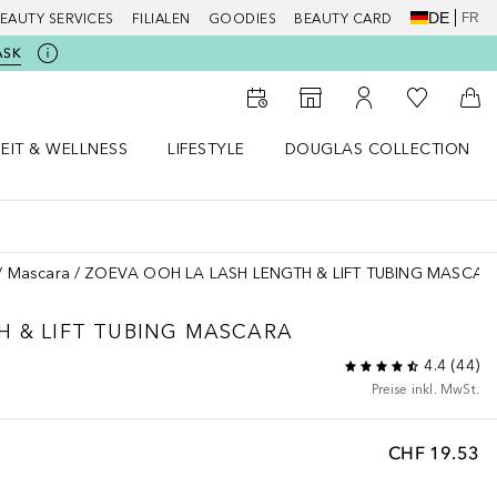
DE
FR
EAUTY SERVICES
FILIALEN
GOODIES
BEAUTY CARD
ASK
Zu Meiner 
Zum Storefinder
Zu Meinem Kunde
Zum
EIT & WELLNESS
LIFESTYLE
DOUGLAS COLLECTION
t & Wellness Menü öffnen
LIFESTYLE Menü öffnen
Douglas Collection Menü öf
Mascara
ZOEVA OOH LA LASH LENGTH & LIFT TUBING MASCAR
H & LIFT TUBING MASCARA
4.4
(
44
)
Preise inkl. MwSt.
CHF 19.53