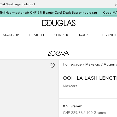
–4 Werktage Lieferzeit
B
Mini Haarmasken ab CHF 99! Beauty Card Deal: Bag on top dazu
Code:
M
Zur Douglas Startseite
MAKE-UP
GESICHT
KÖRPER
HAARE
GESUNDH
ü öffnen
Make-up Menü öffnen
Gesicht Menü öffnen
Körper Menü öffnen
Haare Menü öffnen
Gesundhei
Homepage
Make-up
Augen
OOH LA LASH LENGT
Mascara
8.5 Gramm
CHF 229.76
 / 
100
Gramm