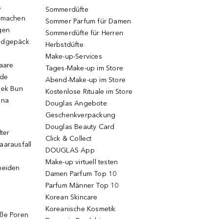
e
Sommerdüfte
r machen
Sommer Parfum für Damen
gen
Sommerdüfte für Herren
ndgepäck
Herbstdüfte
Make-up-Services
Haare
Tages-Make-up im Store
ode
Abend-Make-up im Store
eek Bun
Kostenlose Rituale im Store
una
Douglas Angebote
Geschenkverpackung
Douglas Beauty Card
lter
Click & Collect
aarausfall
DOUGLAS App
Make-up virtuell testen
neiden
Damen Parfum Top 10
Parfum Männer Top 10
Korean Skincare
Koreanische Kosmetik
oße Poren