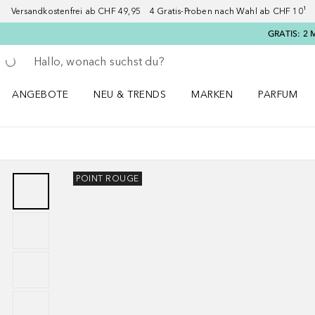
Versandkostenfrei ab CHF 49,95 4 Gratis-Proben nach Wahl ab CHF 10¹ 2
GRATIS: 2 
Gehe zurück
Suche ausführen
ANGEBOTE
NEU & TRENDS
MARKEN
PARFUM
ANGEBOTE Menü öffnen
NEU & TRENDS Menü öffnen
MARKEN Menü öffnen
Parfum Men
POINT ROUGE