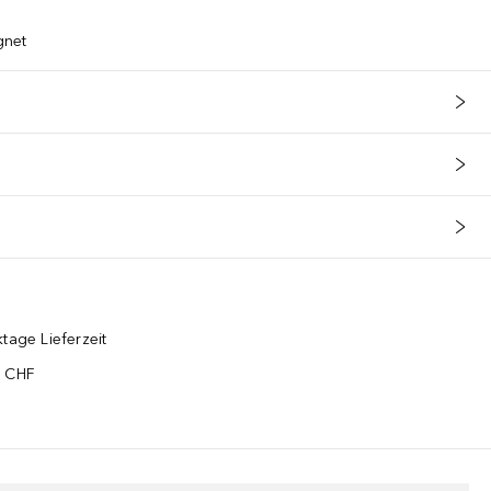
gnet
tage Lieferzeit
5 CHF
¹