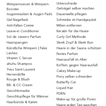
Unterschiede
Wimpernserum & Wimpern-
Gelnägel selber machen
Booster
Augenmasken & Augen Pads
Dauerwelle pflegen
Gel-Nagellack
Schminke im Handgepäck
Anti-Falten Creme
Milien entfernen
Leave-in Conditioner
Keratin für die Haare
Sol de Janeiro Parfum
Curly Girl Methode
Haarspangen
Sleek Zopf & Sleek Bun
Künstliche Wimpern | Fake
Haare in der Sauna schützen
Lashes
Festes Parfum
Vitamin C Serum
Haarausfall im Alter
ahuhu Shampoo
Koffein gegen Haarausfall
Yves Saint Laurent
Cakey Make-up
Herrendüfte
Pony selber schneiden
Rouge & Blush
Butterfly Cut
BB- & CC-Cream
Liquid Hair
Gesichtsmaske
PDRN
Gesichtspflege für Männer
Make-up für große Poren
Haarbürste & Kamm
Haare jeden Tag waschen