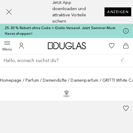
Jetzt App
[navigation.slideout.screenreader]
downloaden und
ANZEIGEN
attraktive Vorteile
sichern
25-30 % Rabatt ohne Code + Gratis-Versand. Jetzt Sommer-Must-
Haves shoppen!
Zur Douglas Startseite
Zu Meiner 
Menü öffnen
Zu Meinem Kundenkonto
Zum
Menü
Gehe zurück
Suche ausführen
Homepage
Parfum
Damendüfte
Damenparfum
GRITTI White Co