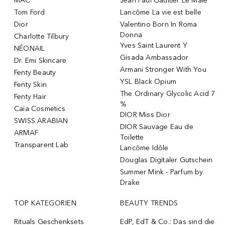
MAC
Jean Paul Gaultier Le Male
Tom Ford
Lancôme La vie est belle
Dior
Valentino Born In Roma
Donna
Charlotte Tilbury
Yves Saint Laurent Y
NÉONAIL
Gisada Ambassador
Dr. Emi Skincare
Armani Stronger With You
Fenty Beauty
YSL Black Opium
Fenty Skin
The Ordinary Glycolic Acid 7
Fenty Hair
%
Caia Cosmetics
DIOR Miss Dior
SWISS ARABIAN
DIOR Sauvage Eau de
ARMAF
Toilette
Transparent Lab
Lancôme Idôle
Douglas Digitaler Gutschein
Summer Mink - Parfum by
Drake
TOP KATEGORIEN
BEAUTY TRENDS
Rituals Geschenksets
EdP, EdT & Co.: Das sind die