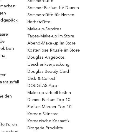
Sommerdüfte
r machen
Sommer Parfum für Damen
gen
Sommerdüfte für Herren
ndgepäck
Herbstdüfte
Make-up-Services
Haare
Tages-Make-up im Store
ode
Abend-Make-up im Store
eek Bun
Kostenlose Rituale im Store
una
Douglas Angebote
Geschenkverpackung
Douglas Beauty Card
lter
Click & Collect
aarausfall
DOUGLAS App
Make-up virtuell testen
neiden
Damen Parfum Top 10
Parfum Männer Top 10
Korean Skincare
Koreanische Kosmetik
oße Poren
Drogerie Produkte
g waschen