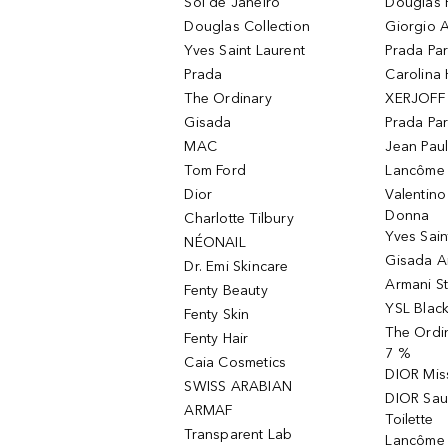
Sol de Janeiro
Douglas 
Douglas Collection
Giorgio A
Yves Saint Laurent
Prada Pa
Prada
Carolina 
The Ordinary
XERJOFF 
Gisada
Prada Pa
MAC
Jean Paul
Tom Ford
Lancôme L
Dior
Valentin
Donna
Charlotte Tilbury
Yves Sain
NÉONAIL
Gisada 
Dr. Emi Skincare
Armani S
Fenty Beauty
YSL Blac
Fenty Skin
The Ordin
Fenty Hair
7 %
Caia Cosmetics
DIOR Mis
SWISS ARABIAN
DIOR Sau
ARMAF
Toilette
Transparent Lab
Lancôme 