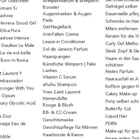
PDF Gutschein
Wimpernserum & Wimpern-
Gelnägel selbe
Booster
rmani Si
Augenmasken & Augen
Dauerwelle pfle
radoxe
Pads
Schminke im Ha
Herrera Good Girl
Gel-Nagellack
Milien entfernen
Erba Pura
Anti-Falten Creme
Keratin für die 
radoxe Intense
Leave-in Conditioner
Curly Girl Meth
 Gaultier Le Male
Sol de Janeiro Parfum
Sleek Zopf & Sl
a vie est belle
Haarspangen
Haare in der Sa
o Born In Roma
Künstliche Wimpern | Fake
schützen
Lashes
Festes Parfum
t Laurent Y
Vitamin C Serum
Haarausfall im A
Ambassador
ahuhu Shampoo
Koffein gegen H
tronger With You
Yves Saint Laurent
Cakey Make-up
k Opium
Herrendüfte
Pony selber sch
ary Glycolic Acid
Rouge & Blush
Butterfly Cut
BB- & CC-Cream
s Dior
Liquid Hair
Gesichtsmaske
vage Eau de
PDRN
Gesichtspflege für Männer
Make-up für gr
Haarbürste & Kamm
Idôle
Haare jeden Ta