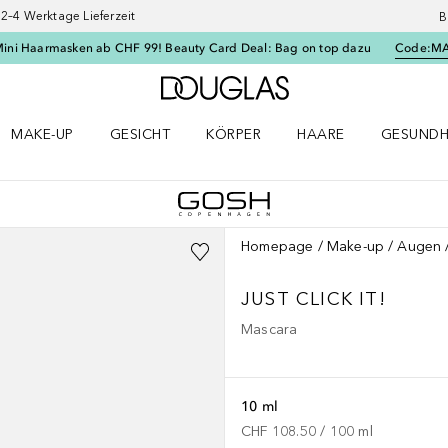
–4 Werktage Lieferzeit
B
Mini Haarmasken ab CHF 99! Beauty Card Deal: Bag on top dazu
Code:
M
Zur Douglas Startseite
MAKE-UP
GESICHT
KÖRPER
HAARE
GESUNDH
ü öffnen
Make-up Menü öffnen
Gesicht Menü öffnen
Körper Menü öffnen
Haare Menü öffnen
Gesundhei
Homepage
Make-up
Augen
JUST CLICK IT!
Mascara
10 ml
CHF 108.50
 / 
100
ml