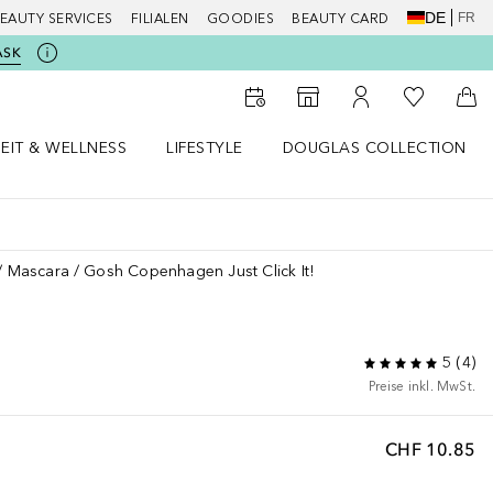
DE
FR
EAUTY SERVICES
FILIALEN
GOODIES
BEAUTY CARD
ASK
Zu Meiner 
Zum Storefinder
Zu Meinem Kunde
Zum
EIT & WELLNESS
LIFESTYLE
DOUGLAS COLLECTION
t & Wellness Menü öffnen
LIFESTYLE Menü öffnen
Douglas Collection Menü öf
Mascara
Gosh Copenhagen Just Click It!
5
(
4
)
Preise inkl. MwSt.
CHF 10.85