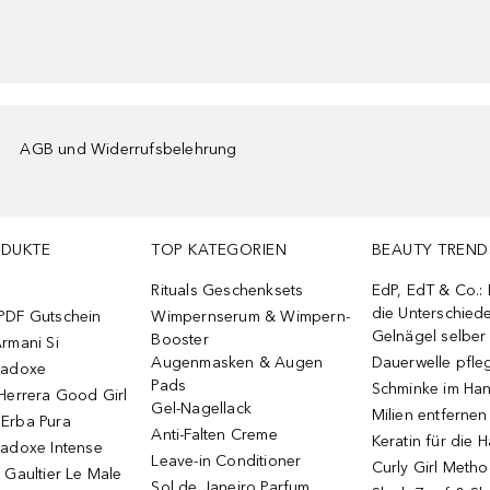
AGB und Widerrufsbelehrung
ODUKTE
TOP KATEGORIEN
BEAUTY TREND
Rituals Geschenksets
EdP, EdT & Co.:
die Unterschied
PDF Gutschein
Wimpernserum & Wimpern-
Gelnägel selbe
Booster
rmani Si
Augenmasken & Augen
Dauerwelle pfle
radoxe
Pads
Schminke im Ha
Herrera Good Girl
Gel-Nagellack
Milien entfernen
Erba Pura
Anti-Falten Creme
Keratin für die 
radoxe Intense
Leave-in Conditioner
Curly Girl Meth
 Gaultier Le Male
Sol de Janeiro Parfum