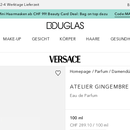
–4 Werktage Lieferzeit
B
Mini Haarmasken ab CHF 99! Beauty Card Deal: Bag on top dazu
Code:
M
Zur Douglas Startseite
MAKE-UP
GESICHT
KÖRPER
HAARE
GESUNDH
ü öffnen
Make-up Menü öffnen
Gesicht Menü öffnen
Körper Menü öffnen
Haare Menü öffnen
Gesundhei
Homepage
Parfum
Damendü
ATELIER
GINGEMBRE
Eau de Parfum
100 ml
CHF 289.10
 / 
100
ml