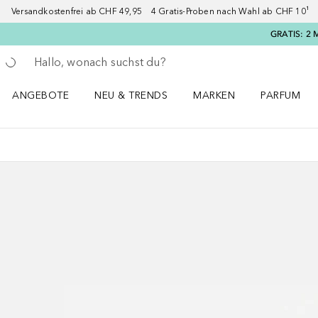
Versandkostenfrei ab CHF 49,95 4 Gratis-Proben nach Wahl ab CHF 10¹ 2
GRATIS: 2 
Gehe zurück
Suche ausführen
ANGEBOTE
NEU & TRENDS
MARKEN
PARFUM
ANGEBOTE Menü öffnen
NEU & TRENDS Menü öffnen
MARKEN Menü öffnen
Parfum Men