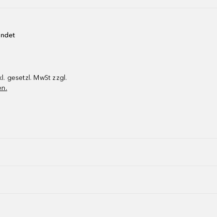
endet
kl. gesetzl. MwSt zzgl.
en.