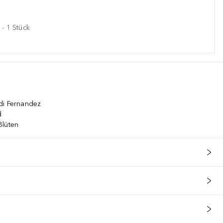
-
1
Stück
di Fernandez
d
Blüten