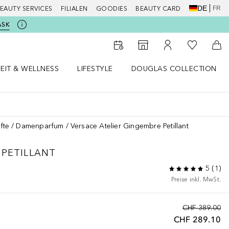
DE
FR
EAUTY SERVICES
FILIALEN
GOODIES
BEAUTY CARD
ASK
Zu Meiner 
Zum Storefinder
Zu Meinem Kunde
Zum
EIT & WELLNESS
LIFESTYLE
DOUGLAS COLLECTION
t & Wellness Menü öffnen
LIFESTYLE Menü öffnen
Douglas Collection Menü öf
fte
Damenparfum
Versace Atelier Gingembre Petillant
 PETILLANT
5
(
1
)
Preise inkl. MwSt.
CHF 389.00
CHF 289.10