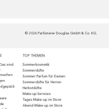
©
2026
Parfümerie Douglas GmbH & Co. KG.
S
TOP THEMEN
 Das sind
Sommerkosmetik
e
Sommerdüfte
r machen
Sommer Parfum für Damen
gen
Sommerdüfte für Herren
ndgepäck
Herbstdüfte
Make-up-Services
Haare
Tages-Make-up im Store
ode
Abend-Make-up im Store