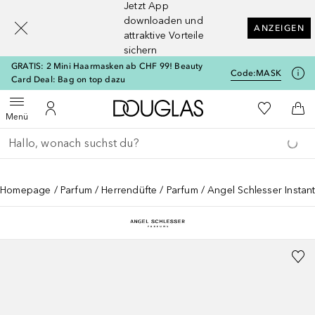
Jetzt App
[navigation.slideout.screenreader]
downloaden und
ANZEIGEN
attraktive Vorteile
sichern
GRATIS: 2 Mini Haarmasken ab CHF 99! Beauty
Code:
MASK
Card Deal: Bag on top dazu
Zur Douglas Startseite
Zu Meiner 
Menü öffnen
Zu Meinem Kundenkonto
Zum
Menü
Gehe zurück
Suche ausführen
Homepage
Parfum
Herrendüfte
Parfum
Angel Schlesser Instant