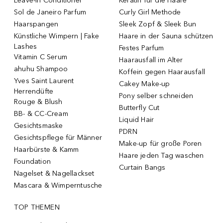
Leave-in Conditioner
Keratin für die Haare
Sol de Janeiro Parfum
Curly Girl Methode
Haarspangen
Sleek Zopf & Sleek Bun
Künstliche Wimpern | Fake
Haare in der Sauna schützen
Lashes
Festes Parfum
Vitamin C Serum
Haarausfall im Alter
ahuhu Shampoo
Koffein gegen Haarausfall
Yves Saint Laurent
Cakey Make-up
Herrendüfte
Pony selber schneiden
Rouge & Blush
Butterfly Cut
BB- & CC-Cream
Liquid Hair
Gesichtsmaske
PDRN
Gesichtspflege für Männer
Make-up für große Poren
Haarbürste & Kamm
Haare jeden Tag waschen
Foundation
Curtain Bangs
Nagelset & Nagellackset
Mascara & Wimperntusche
TOP THEMEN