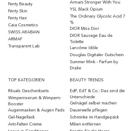
Armani Stronger With You
Fenty Beauty
YSL Black Opium
Fenty Skin
The Ordinary Glycolic Acid 7
Fenty Hair
%
Caia Cosmetics
DIOR Miss Dior
SWISS ARABIAN
DIOR Sauvage Eau de
ARMAF
Toilette
Transparent Lab
Lancôme Idôle
Douglas Digitaler Gutschein
Summer Mink - Parfum by
Drake
TOP KATEGORIEN
BEAUTY TRENDS
Rituals Geschenksets
EdP, EdT & Co.: Das sind die
Unterschiede
Wimpernserum & Wimpern-
Gelnägel selber machen
Booster
Augenmasken & Augen Pads
Dauerwelle pflegen
Gel-Nagellack
Schminke im Handgepäck
Anti-Falten Creme
Milien entfernen