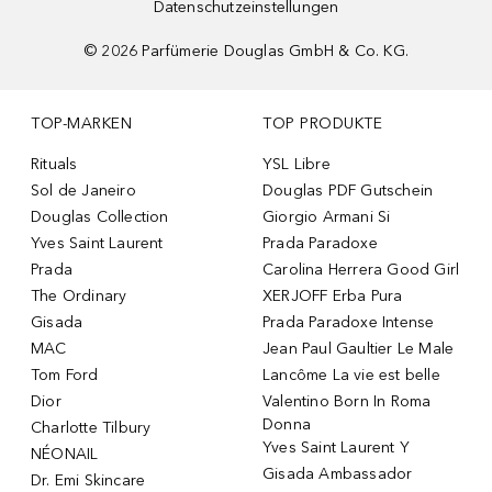
Datenschutzeinstellungen
©
2026
Parfümerie Douglas GmbH & Co. KG.
TOP-MARKEN
TOP PRODUKTE
Rituals
YSL Libre
Sol de Janeiro
Douglas PDF Gutschein
Douglas Collection
Giorgio Armani Si
Yves Saint Laurent
Prada Paradoxe
Prada
Carolina Herrera Good Girl
The Ordinary
XERJOFF Erba Pura
Gisada
Prada Paradoxe Intense
MAC
Jean Paul Gaultier Le Male
Tom Ford
Lancôme La vie est belle
Dior
Valentino Born In Roma
Donna
Charlotte Tilbury
Yves Saint Laurent Y
NÉONAIL
Gisada Ambassador
Dr. Emi Skincare