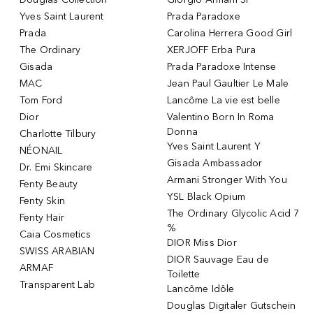
Yves Saint Laurent
Prada Paradoxe
Prada
Carolina Herrera Good Girl
The Ordinary
XERJOFF Erba Pura
Gisada
Prada Paradoxe Intense
MAC
Jean Paul Gaultier Le Male
Tom Ford
Lancôme La vie est belle
Dior
Valentino Born In Roma
Donna
Charlotte Tilbury
Yves Saint Laurent Y
NÉONAIL
Gisada Ambassador
Dr. Emi Skincare
Armani Stronger With You
Fenty Beauty
YSL Black Opium
Fenty Skin
The Ordinary Glycolic Acid 7
Fenty Hair
%
Caia Cosmetics
DIOR Miss Dior
SWISS ARABIAN
DIOR Sauvage Eau de
ARMAF
Toilette
Transparent Lab
Lancôme Idôle
Douglas Digitaler Gutschein