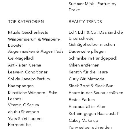
Summer Mink - Parfum by
Drake
TOP KATEGORIEN
BEAUTY TRENDS
Rituals Geschenksets
EdP, EdT & Co.: Das sind die
Unterschiede
Wimpernserum & Wimpern-
Gelnägel selber machen
Booster
Augenmasken & Augen Pads
Dauerwelle pflegen
Gel-Nagellack
Schminke im Handgepäck
Anti-Falten Creme
Milien entfernen
Leave-in Conditioner
Keratin für die Haare
Sol de Janeiro Parfum
Curly Girl Methode
Haarspangen
Sleek Zopf & Sleek Bun
Künstliche Wimpern | Fake
Haare in der Sauna schützen
Lashes
Festes Parfum
Vitamin C Serum
Haarausfall im Alter
ahuhu Shampoo
Koffein gegen Haarausfall
Yves Saint Laurent
Cakey Make-up
Herrendüfte
Pony selber schneiden