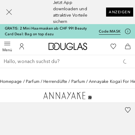
Jetzt App
[navigation.slideout.screenreader]
downloaden und
ANZEIGEN
attraktive Vorteile
sichern
GRATIS: 2 Mini Haarmasken ab CHF 99! Beauty
Code:
MASK
Card Deal: Bag on top dazu
Zur Douglas Startseite
Zu Meiner 
Menü öffnen
Zu Meinem Kundenkonto
Zum
Menü
Gehe zurück
Suche ausführen
Homepage
Parfum
Herrendüfte
Parfum
Annayake Kogaï For H