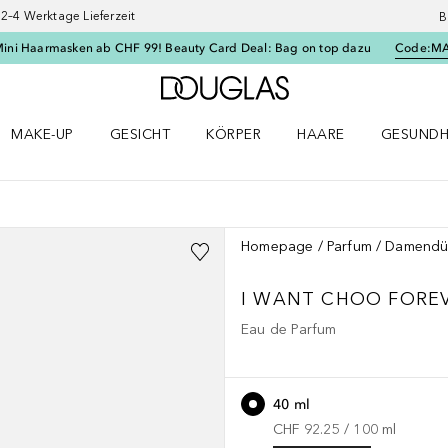
–4 Werktage Lieferzeit
B
Mini Haarmasken ab CHF 99! Beauty Card Deal: Bag on top dazu
Code:
M
Zur Douglas Startseite
MAKE-UP
GESICHT
KÖRPER
HAARE
GESUNDH
ü öffnen
Make-up Menü öffnen
Gesicht Menü öffnen
Körper Menü öffnen
Haare Menü öffnen
Gesundhei
Homepage
Parfum
Damendü
I WANT CHOO
FORE
Eau de Parfum
40 ml
CHF 92.25
 / 
100
ml