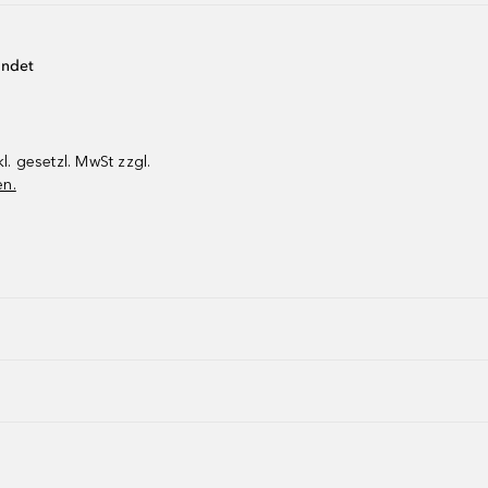
endet
kl. gesetzl. MwSt zzgl.
en.