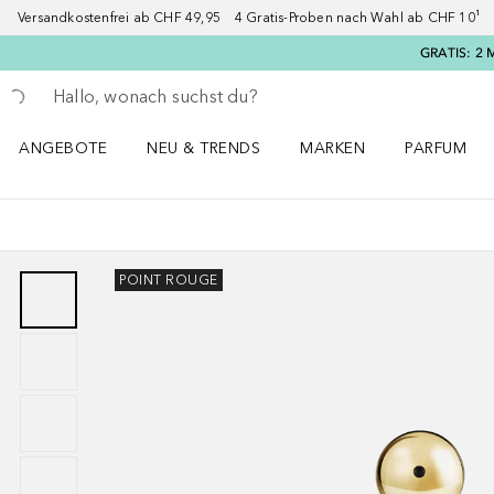
Versandkostenfrei ab CHF 49,95 4 Gratis-Proben nach Wahl ab CHF 10¹ 2
GRATIS: 2 
Gehe zurück
Suche ausführen
ANGEBOTE
NEU & TRENDS
MARKEN
PARFUM
ANGEBOTE Menü öffnen
NEU & TRENDS Menü öffnen
MARKEN Menü öffnen
Parfum Men
POINT ROUGE