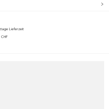
tage Lieferzeit
5 CHF
¹