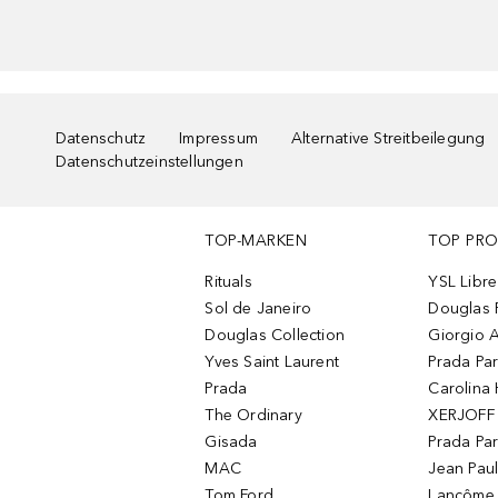
Datenschutz
Impressum
Alternative Streitbeilegung
Datenschutzeinstellungen
TOP-MARKEN
TOP PR
Rituals
YSL Libre
Sol de Janeiro
Douglas 
Douglas Collection
Giorgio A
Yves Saint Laurent
Prada Pa
Prada
Carolina 
The Ordinary
XERJOFF 
Gisada
Prada Pa
MAC
Jean Paul
Tom Ford
Lancôme L