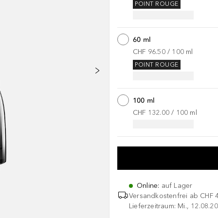
POINT ROUGE
60 ml
CHF 96.50
 / 
100
ml
POINT ROUGE
100 ml
CHF 132.00
 / 
100
ml
Online
:
auf Lager
Versandkostenfrei ab
CHF 
Lieferzeitraum: Mi., 12.08.20