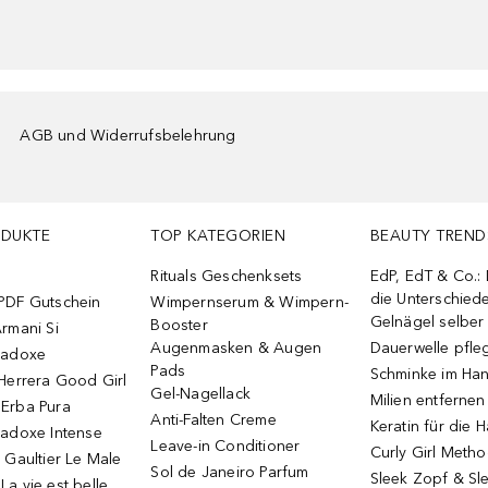
AGB und Widerrufsbelehrung
ODUKTE
TOP KATEGORIEN
BEAUTY TREND
Rituals Geschenksets
EdP, EdT & Co.:
die Unterschied
PDF Gutschein
Wimpernserum & Wimpern-
Gelnägel selbe
Booster
rmani Si
Augenmasken & Augen
Dauerwelle pfle
radoxe
Pads
Schminke im Ha
Herrera Good Girl
Gel-Nagellack
Milien entfernen
Erba Pura
Anti-Falten Creme
Keratin für die 
radoxe Intense
Leave-in Conditioner
Curly Girl Meth
 Gaultier Le Male
Sol de Janeiro Parfum
Sleek Zopf & Sl
a vie est belle