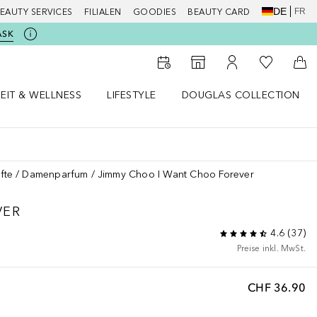
DE
FR
EAUTY SERVICES
FILIALEN
GOODIES
BEAUTY CARD
ASK
Zu Meiner 
Zum Storefinder
Zu Meinem Kunde
Zum
EIT & WELLNESS
LIFESTYLE
DOUGLAS COLLECTION
t & Wellness Menü öffnen
LIFESTYLE Menü öffnen
Douglas Collection Menü öf
fte
Damenparfum
Jimmy Choo I Want Choo Forever
VER
4.6
(
37
)
Preise inkl. MwSt.
CHF 36.90