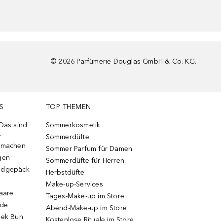
©
2026
Parfümerie Douglas GmbH & Co. KG.
S
TOP THEMEN
 Das sind
Sommerkosmetik
e
Sommerdüfte
r machen
Sommer Parfum für Damen
gen
Sommerdüfte für Herren
ndgepäck
Herbstdüfte
Make-up-Services
Haare
Tages-Make-up im Store
ode
Abend-Make-up im Store
eek Bun
Kostenlose Rituale im Store