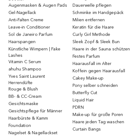
Augenmasken & Augen Pads
Dauerwelle pflegen
Gel-Nagellack
Schminke im Handgepäck
Anti-Falten Creme
Milien entfernen
Leave-in Conditioner
Keratin für die Haare
Sol de Janeiro Parfum
Curly Girl Methode
Haarspangen
Sleek Zopf & Sleek Bun
Künstliche Wimpern | Fake
Haare in der Sauna schützen
Lashes
Festes Parfum
Vitamin C Serum
Haarausfall im Alter
ahuhu Shampoo
Koffein gegen Haarausfall
Yves Saint Laurent
Cakey Make-up
Herrendüfte
Pony selber schneiden
Rouge & Blush
Butterfly Cut
BB- & CC-Cream
Liquid Hair
Gesichtsmaske
PDRN
Gesichtspflege für Männer
Make-up für große Poren
Haarbürste & Kamm
Haare jeden Tag waschen
Foundation
Curtain Bangs
Nagelset & Nagellackset