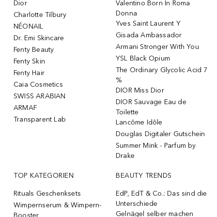
Dior
Valentino Born In Roma
Donna
Charlotte Tilbury
Yves Saint Laurent Y
NÉONAIL
Gisada Ambassador
Dr. Emi Skincare
Armani Stronger With You
Fenty Beauty
YSL Black Opium
Fenty Skin
The Ordinary Glycolic Acid 7
Fenty Hair
%
Caia Cosmetics
DIOR Miss Dior
SWISS ARABIAN
DIOR Sauvage Eau de
ARMAF
Toilette
Transparent Lab
Lancôme Idôle
Douglas Digitaler Gutschein
Summer Mink - Parfum by
Drake
TOP KATEGORIEN
BEAUTY TRENDS
Rituals Geschenksets
EdP, EdT & Co.: Das sind die
Unterschiede
Wimpernserum & Wimpern-
Gelnägel selber machen
Booster