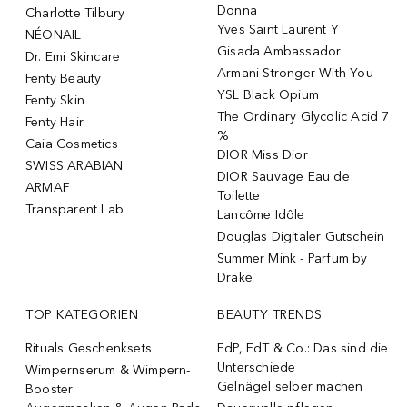
Donna
Charlotte Tilbury
Yves Saint Laurent Y
NÉONAIL
Gisada Ambassador
Dr. Emi Skincare
Armani Stronger With You
Fenty Beauty
YSL Black Opium
Fenty Skin
The Ordinary Glycolic Acid 7
Fenty Hair
%
Caia Cosmetics
DIOR Miss Dior
SWISS ARABIAN
DIOR Sauvage Eau de
ARMAF
Toilette
Transparent Lab
Lancôme Idôle
Douglas Digitaler Gutschein
Summer Mink - Parfum by
Drake
TOP KATEGORIEN
BEAUTY TRENDS
Rituals Geschenksets
EdP, EdT & Co.: Das sind die
Unterschiede
Wimpernserum & Wimpern-
Gelnägel selber machen
Booster