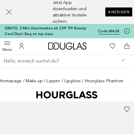
Jetzt App
[navigation.slideout.screenreader]
downloaden und
ANZEIGEN
attraktive Vorteile
sichern
GRATIS: 2 Mini Haarmasken ab CHF 99! Beauty
Code:
MASK
Card Deal: Bag on top dazu
Zur Douglas Startseite
Zu Meiner 
Menü öffnen
Zu Meinem Kundenkonto
Zum
Menü
Gehe zurück
Suche ausführen
Homepage
Make-up
Lippen
Lipgloss
Hourglass Phantom