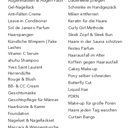
Augenmasken & Augen Pads
Dauerwelle pflegen
Gel-Nagellack
Schminke im Handgepäck
Anti-Falten Creme
Milien entfernen
Leave-in Conditioner
Keratin für die Haare
Sol de Janeiro Parfum
Curly Girl Methode
Haarspangen
Sleek Zopf & Sleek Bun
Künstliche Wimpern | Fake
Haare in der Sauna schützen
Lashes
Festes Parfum
Vitamin C Serum
Haarausfall im Alter
ahuhu Shampoo
Koffein gegen Haarausfall
Yves Saint Laurent
Cakey Make-up
Herrendüfte
Pony selber schneiden
Rouge & Blush
Butterfly Cut
BB- & CC-Cream
Liquid Hair
Gesichtsmaske
PDRN
Gesichtspflege für Männer
Make-up für große Poren
Haarbürste & Kamm
Haare jeden Tag waschen
Foundation
Curtain Bangs
Nagelset & Nagellackset
Mascara & Wimperntusche