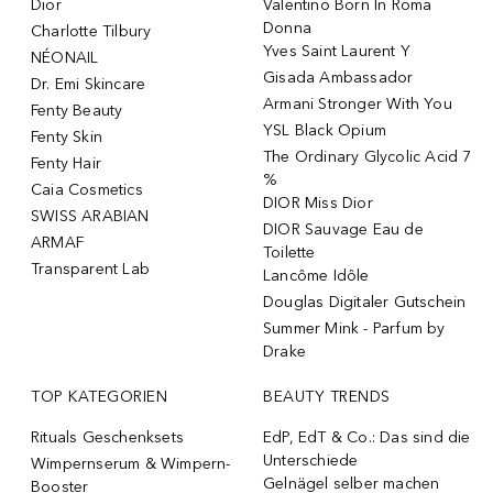
Dior
Valentino Born In Roma
Donna
Charlotte Tilbury
Yves Saint Laurent Y
NÉONAIL
Gisada Ambassador
Dr. Emi Skincare
Armani Stronger With You
Fenty Beauty
YSL Black Opium
Fenty Skin
The Ordinary Glycolic Acid 7
Fenty Hair
%
Caia Cosmetics
DIOR Miss Dior
SWISS ARABIAN
DIOR Sauvage Eau de
ARMAF
Toilette
Transparent Lab
Lancôme Idôle
Douglas Digitaler Gutschein
Summer Mink - Parfum by
Drake
TOP KATEGORIEN
BEAUTY TRENDS
Rituals Geschenksets
EdP, EdT & Co.: Das sind die
Unterschiede
Wimpernserum & Wimpern-
Gelnägel selber machen
Booster