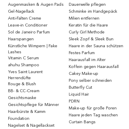
Augenmasken & Augen Pads
Dauerwelle pflegen
Gel-Nagellack
Schminke im Handgepäck
Anti-Falten Creme
Milien entfernen
Leave-in Conditioner
Keratin für die Haare
Sol de Janeiro Parfum
Curly Girl Methode
Haarspangen
Sleek Zopf & Sleek Bun
Künstliche Wimpern | Fake
Haare in der Sauna schützen
Lashes
Festes Parfum
Vitamin C Serum
Haarausfall im Alter
ahuhu Shampoo
Koffein gegen Haarausfall
Yves Saint Laurent
Cakey Make-up
Herrendüfte
Pony selber schneiden
Rouge & Blush
Butterfly Cut
BB- & CC-Cream
Liquid Hair
Gesichtsmaske
PDRN
Gesichtspflege für Männer
Make-up für große Poren
Haarbürste & Kamm
Haare jeden Tag waschen
Foundation
Curtain Bangs
Nagelset & Nagellackset