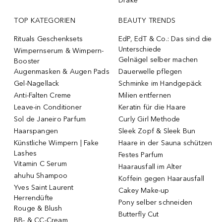
Drake
TOP KATEGORIEN
BEAUTY TRENDS
Rituals Geschenksets
EdP, EdT & Co.: Das sind die
Unterschiede
Wimpernserum & Wimpern-
Gelnägel selber machen
Booster
Augenmasken & Augen Pads
Dauerwelle pflegen
Gel-Nagellack
Schminke im Handgepäck
Anti-Falten Creme
Milien entfernen
Leave-in Conditioner
Keratin für die Haare
Sol de Janeiro Parfum
Curly Girl Methode
Haarspangen
Sleek Zopf & Sleek Bun
Künstliche Wimpern | Fake
Haare in der Sauna schützen
Lashes
Festes Parfum
Vitamin C Serum
Haarausfall im Alter
ahuhu Shampoo
Koffein gegen Haarausfall
Yves Saint Laurent
Cakey Make-up
Herrendüfte
Pony selber schneiden
Rouge & Blush
Butterfly Cut
BB- & CC-Cream