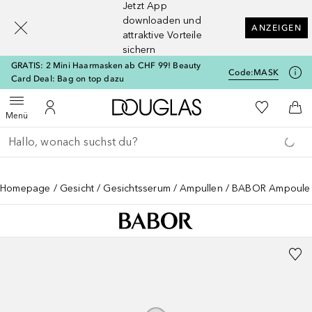
Jetzt App
[navigation.slideout.screenreader]
downloaden und
ANZEIGEN
attraktive Vorteile
sichern
GRATIS: 2 Mini Haarmasken ab CHF 99! Beauty
Code:
MASK
Card Deal: Bag on top dazu
Zur Douglas Startseite
Zu Meiner 
Menü öffnen
Zu Meinem Kundenkonto
Zum
Menü
Gehe zurück
Suche ausführen
Homepage
Gesicht
Gesichtsserum
Ampullen
BABOR Ampoule C