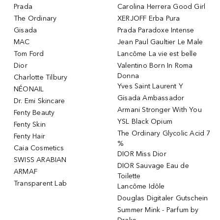
Prada
Carolina Herrera Good Girl
The Ordinary
XERJOFF Erba Pura
Gisada
Prada Paradoxe Intense
MAC
Jean Paul Gaultier Le Male
Tom Ford
Lancôme La vie est belle
Dior
Valentino Born In Roma
Donna
Charlotte Tilbury
Yves Saint Laurent Y
NÉONAIL
Gisada Ambassador
Dr. Emi Skincare
Armani Stronger With You
Fenty Beauty
YSL Black Opium
Fenty Skin
The Ordinary Glycolic Acid 7
Fenty Hair
%
Caia Cosmetics
DIOR Miss Dior
SWISS ARABIAN
DIOR Sauvage Eau de
ARMAF
Toilette
Transparent Lab
Lancôme Idôle
Douglas Digitaler Gutschein
Summer Mink - Parfum by