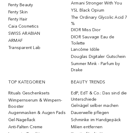
Armani Stronger With You
Fenty Beauty
YSL Black Opium
Fenty Skin
The Ordinary Glycolic Acid 7
Fenty Hair
%
Caia Cosmetics
DIOR Miss Dior
SWISS ARABIAN
DIOR Sauvage Eau de
ARMAF
Toilette
Transparent Lab
Lancôme Idôle
Douglas Digitaler Gutschein
Summer Mink - Parfum by
Drake
TOP KATEGORIEN
BEAUTY TRENDS
Rituals Geschenksets
EdP, EdT & Co.: Das sind die
Unterschiede
Wimpernserum & Wimpern-
Gelnägel selber machen
Booster
Augenmasken & Augen Pads
Dauerwelle pflegen
Gel-Nagellack
Schminke im Handgepäck
Anti-Falten Creme
Milien entfernen