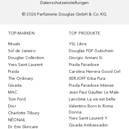
Datenschutzeinstellungen
©
2026
Parfümerie Douglas GmbH & Co. KG.
TOP-MARKEN
TOP PRODUKTE
Rituals
YSL Libre
Sol de Janeiro
Douglas PDF Gutschein
Douglas Collection
Giorgio Armani Si
Yves Saint Laurent
Prada Paradoxe
Prada
Carolina Herrera Good Girl
The Ordinary
XERJOFF Erba Pura
Gisada
Prada Paradoxe Intense
MAC
Jean Paul Gaultier Le Male
Tom Ford
Lancôme La vie est belle
Dior
Valentino Born In Roma
Donna
Charlotte Tilbury
Yves Saint Laurent Y
NÉONAIL
Gisada Ambassador
Dr. Emi Skincare