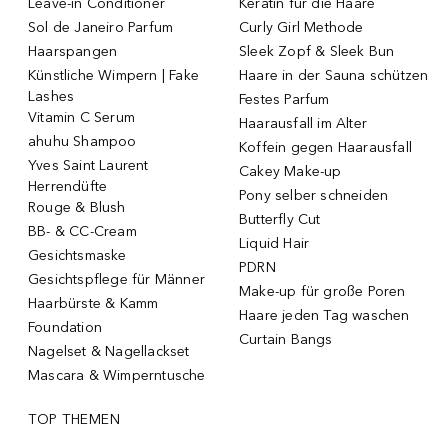
Leave-in Conditioner
Keratin für die Haare
Sol de Janeiro Parfum
Curly Girl Methode
Haarspangen
Sleek Zopf & Sleek Bun
Künstliche Wimpern | Fake
Haare in der Sauna schützen
Lashes
Festes Parfum
Vitamin C Serum
Haarausfall im Alter
ahuhu Shampoo
Koffein gegen Haarausfall
Yves Saint Laurent
Cakey Make-up
Herrendüfte
Pony selber schneiden
Rouge & Blush
Butterfly Cut
BB- & CC-Cream
Liquid Hair
Gesichtsmaske
PDRN
Gesichtspflege für Männer
Make-up für große Poren
Haarbürste & Kamm
Haare jeden Tag waschen
Foundation
Curtain Bangs
Nagelset & Nagellackset
Mascara & Wimperntusche
TOP THEMEN