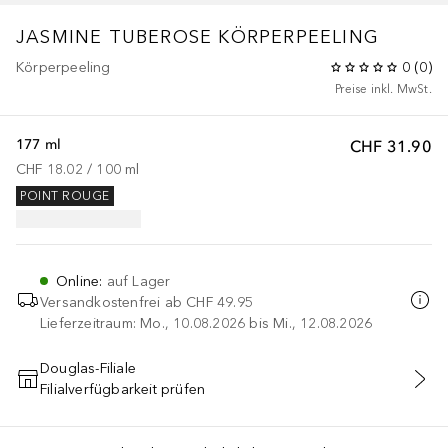
JASMINE TUBEROSE
KÖRPERPEELING
Körperpeeling
0
(
0
)
Preise inkl. MwSt.
177 ml
CHF 31.90
CHF 18.02
 / 
100
ml
POINT ROUGE
Online
:
auf Lager
Versandkostenfrei ab
CHF 49.95
Lieferzeitraum: Mo., 10.08.2026 bis Mi., 12.08.2026
Douglas-Filiale
Filialverfügbarkeit prüfen
IN DEN WARENKORB