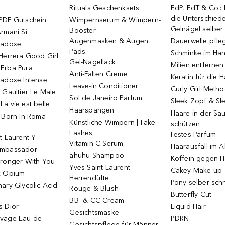
Rituals Geschenksets
EdP, EdT & Co.:
die Unterschied
PDF Gutschein
Wimpernserum & Wimpern-
Gelnägel selbe
Booster
rmani Si
Augenmasken & Augen
Dauerwelle pfle
radoxe
Pads
Schminke im Ha
Herrera Good Girl
Gel-Nagellack
Milien entfernen
Erba Pura
Anti-Falten Creme
Keratin für die 
radoxe Intense
Leave-in Conditioner
Curly Girl Meth
 Gaultier Le Male
Sol de Janeiro Parfum
Sleek Zopf & Sl
a vie est belle
Haarspangen
Haare in der Sa
o Born In Roma
Künstliche Wimpern | Fake
schützen
Lashes
Festes Parfum
t Laurent Y
Vitamin C Serum
Haarausfall im A
Ambassador
ahuhu Shampoo
Koffein gegen H
tronger With You
Yves Saint Laurent
Cakey Make-up
k Opium
Herrendüfte
Pony selber sch
ary Glycolic Acid
Rouge & Blush
Butterfly Cut
BB- & CC-Cream
s Dior
Liquid Hair
Gesichtsmaske
vage Eau de
PDRN
Gesichtspflege für Männer