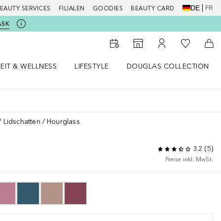
DE
FR
EAUTY SERVICES
FILIALEN
GOODIES
BEAUTY CARD
ASK
Zu Meiner 
Zum Storefinder
Zu Meinem Kunde
Zum
EIT & WELLNESS
LIFESTYLE
DOUGLAS COLLECTION
t & Wellness Menü öffnen
LIFESTYLE Menü öffnen
Douglas Collection Menü öf
Lidschatten
Hourglass
3.2
(
5
)
Preise inkl. MwSt.