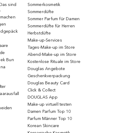
 Das sind
Sommerkosmetik
e
Sommerdüfte
r machen
Sommer Parfum für Damen
gen
Sommerdüfte für Herren
ndgepäck
Herbstdüfte
Make-up-Services
Haare
Tages-Make-up im Store
ode
Abend-Make-up im Store
eek Bun
Kostenlose Rituale im Store
una
Douglas Angebote
Geschenkverpackung
Douglas Beauty Card
lter
Click & Collect
aarausfall
DOUGLAS App
Make-up virtuell testen
neiden
Damen Parfum Top 10
Parfum Männer Top 10
Korean Skincare
Koreanische Kosmetik