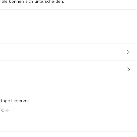
liale können sich unterscheiden.
tage Lieferzeit
5 CHF
¹