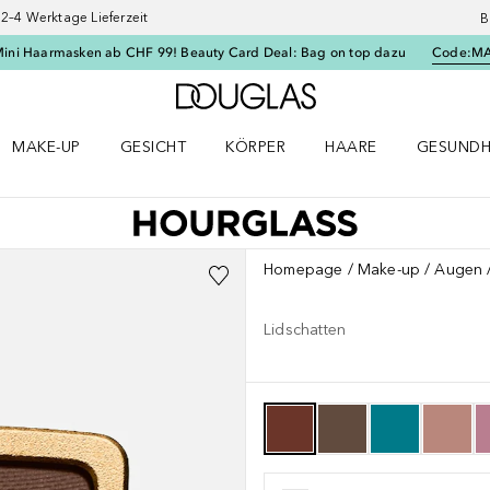
–4 Werktage Lieferzeit
B
Mini Haarmasken ab CHF 99! Beauty Card Deal: Bag on top dazu
Code:
M
Zur Douglas Startseite
MAKE-UP
GESICHT
KÖRPER
HAARE
GESUNDH
ü öffnen
Make-up Menü öffnen
Gesicht Menü öffnen
Körper Menü öffnen
Haare Menü öffnen
Gesundhei
Homepage
Make-up
Augen
Lidschatten