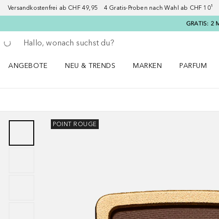
Versandkostenfrei ab CHF 49,95 4 Gratis-Proben nach Wahl ab CHF 10¹ 2
GRATIS: 2 
Gehe zurück
Suche ausführen
ANGEBOTE
NEU & TRENDS
MARKEN
PARFUM
ANGEBOTE Menü öffnen
NEU & TRENDS Menü öffnen
MARKEN Menü öffnen
Parfum Men
POINT ROUGE