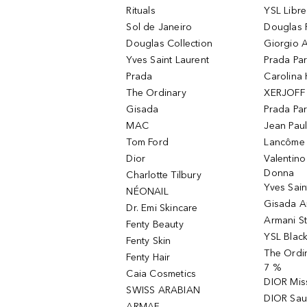
Rituals
YSL Libre
Sol de Janeiro
Douglas 
Douglas Collection
Giorgio A
Yves Saint Laurent
Prada Pa
Prada
Carolina 
The Ordinary
XERJOFF 
Gisada
Prada Pa
MAC
Jean Paul
Tom Ford
Lancôme L
Dior
Valentin
Donna
Charlotte Tilbury
Yves Sain
NÉONAIL
Gisada 
Dr. Emi Skincare
Armani S
Fenty Beauty
YSL Blac
Fenty Skin
The Ordin
Fenty Hair
7 %
Caia Cosmetics
DIOR Mis
SWISS ARABIAN
DIOR Sau
ARMAF