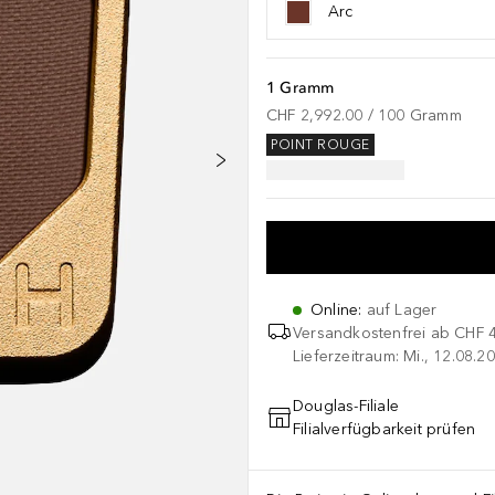
Arc
1 Gramm
CHF 2,992.00
 / 
100
Gramm
POINT ROUGE
Online
:
auf Lager
Versandkostenfrei ab
CHF 
Lieferzeitraum: Mi., 12.08.20
Douglas-Filiale
Filialverfügbarkeit prüfen