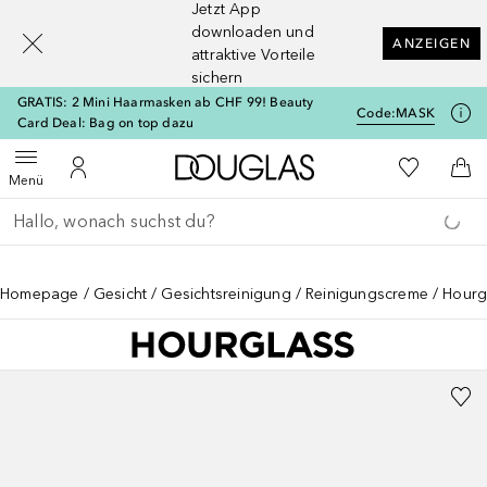
Jetzt App
[navigation.slideout.screenreader]
downloaden und
ANZEIGEN
attraktive Vorteile
sichern
GRATIS: 2 Mini Haarmasken ab CHF 99! Beauty
Code:
MASK
Card Deal: Bag on top dazu
Zur Douglas Startseite
Zu Meiner 
Menü öffnen
Zu Meinem Kundenkonto
Zum
Menü
Gehe zurück
Suche ausführen
Homepage
Gesicht
Gesichtsreinigung
Reinigungscreme
Hourg