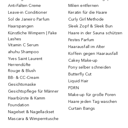
Anti-Falten Creme
Milien entfernen
Leave-in Conditioner
Keratin für die Haare
Sol de Janeiro Parfum
Curly Girl Methode
Haarspangen
Sleek Zopf & Sleek Bun
Künstliche Wimpern | Fake
Haare in der Sauna schützen
Lashes
Festes Parfum
Vitamin C Serum
Haarausfall im Alter
ahuhu Shampoo
Koffein gegen Haarausfall
Yves Saint Laurent
Cakey Make-up
Herrendüfte
Pony selber schneiden
Rouge & Blush
Butterfly Cut
BB- & CC-Cream
Liquid Hair
Gesichtsmaske
PDRN
Gesichtspflege für Männer
Make-up für große Poren
Haarbürste & Kamm
Haare jeden Tag waschen
Foundation
Curtain Bangs
Nagelset & Nagellackset
Mascara & Wimperntusche