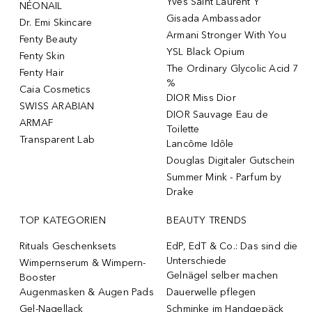
Yves Saint Laurent Y
NÉONAIL
Gisada Ambassador
Dr. Emi Skincare
Armani Stronger With You
Fenty Beauty
YSL Black Opium
Fenty Skin
The Ordinary Glycolic Acid 7
Fenty Hair
%
Caia Cosmetics
DIOR Miss Dior
SWISS ARABIAN
DIOR Sauvage Eau de
ARMAF
Toilette
Transparent Lab
Lancôme Idôle
Douglas Digitaler Gutschein
Summer Mink - Parfum by
Drake
TOP KATEGORIEN
BEAUTY TRENDS
Rituals Geschenksets
EdP, EdT & Co.: Das sind die
Unterschiede
Wimpernserum & Wimpern-
Gelnägel selber machen
Booster
Augenmasken & Augen Pads
Dauerwelle pflegen
Gel-Nagellack
Schminke im Handgepäck