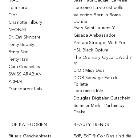
MAC
Jean Paul Gaultier Le Male
Tom Ford
Lancôme La vie est belle
Dior
Valentino Born In Roma
Donna
Charlotte Tilbury
Yves Saint Laurent Y
NÉONAIL
Gisada Ambassador
Dr. Emi Skincare
Armani Stronger With You
Fenty Beauty
YSL Black Opium
Fenty Skin
The Ordinary Glycolic Acid 7
Fenty Hair
%
Caia Cosmetics
DIOR Miss Dior
SWISS ARABIAN
DIOR Sauvage Eau de
ARMAF
Toilette
Transparent Lab
Lancôme Idôle
Douglas Digitaler Gutschein
Summer Mink - Parfum by
Drake
TOP KATEGORIEN
BEAUTY TRENDS
Rituals Geschenksets
EdP, EdT & Co.: Das sind die