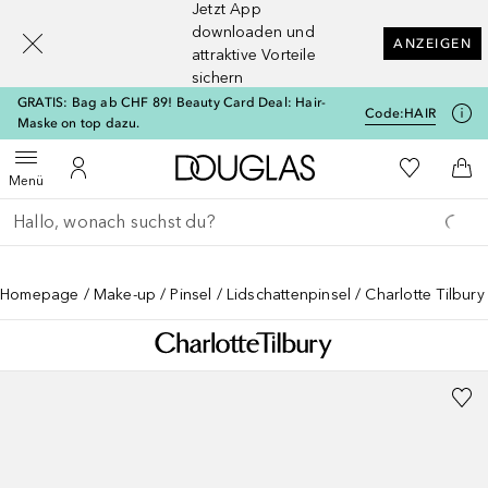
Jetzt App
[navigation.slideout.screenreader]
downloaden und
ANZEIGEN
attraktive Vorteile
sichern
GRATIS: Bag ab CHF 89! Beauty Card Deal: Hair-
Code:
HAIR
Maske on top dazu.
Zur Douglas Startseite
Zu Meiner 
Menü öffnen
Zu Meinem Kundenkonto
Zum
Menü
Gehe zurück
Suche ausführen
Homepage
Make-up
Pinsel
Lidschattenpinsel
Charlotte Tilbury