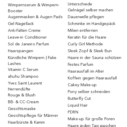
Unterschiede
Wimpernserum & Wimpern-
Gelnägel selber machen
Booster
Augenmasken & Augen Pads
Dauerwelle pflegen
Gel-Nagellack
Schminke im Handgepäck
Anti-Falten Creme
Milien entfernen
Leave-in Conditioner
Keratin für die Haare
Sol de Janeiro Parfum
Curly Girl Methode
Haarspangen
Sleek Zopf & Sleek Bun
Künstliche Wimpern | Fake
Haare in der Sauna schützen
Lashes
Festes Parfum
Vitamin C Serum
Haarausfall im Alter
ahuhu Shampoo
Koffein gegen Haarausfall
Yves Saint Laurent
Cakey Make-up
Herrendüfte
Pony selber schneiden
Rouge & Blush
Butterfly Cut
BB- & CC-Cream
Liquid Hair
Gesichtsmaske
PDRN
Gesichtspflege für Männer
Make-up für große Poren
Haarbürste & Kamm
Haare jeden Tag waschen