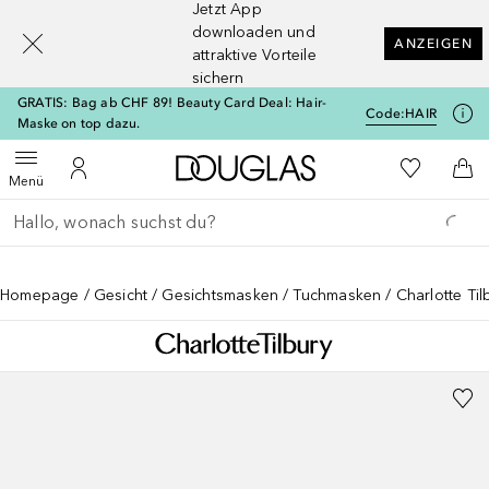
Jetzt App
[navigation.slideout.screenreader]
downloaden und
ANZEIGEN
attraktive Vorteile
sichern
GRATIS: Bag ab CHF 89! Beauty Card Deal: Hair-
Code:
HAIR
Maske on top dazu.
Zur Douglas Startseite
Zu Meiner 
Menü öffnen
Zu Meinem Kundenkonto
Zum
Menü
Gehe zurück
Suche ausführen
Homepage
Gesicht
Gesichtsmasken
Tuchmasken
Charlotte Ti