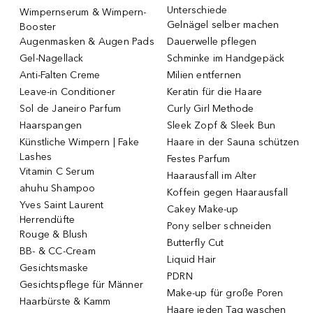
Unterschiede
Wimpernserum & Wimpern-
Gelnägel selber machen
Booster
Augenmasken & Augen Pads
Dauerwelle pflegen
Gel-Nagellack
Schminke im Handgepäck
Anti-Falten Creme
Milien entfernen
Leave-in Conditioner
Keratin für die Haare
Sol de Janeiro Parfum
Curly Girl Methode
Haarspangen
Sleek Zopf & Sleek Bun
Künstliche Wimpern | Fake
Haare in der Sauna schützen
Lashes
Festes Parfum
Vitamin C Serum
Haarausfall im Alter
ahuhu Shampoo
Koffein gegen Haarausfall
Yves Saint Laurent
Cakey Make-up
Herrendüfte
Pony selber schneiden
Rouge & Blush
Butterfly Cut
BB- & CC-Cream
Liquid Hair
Gesichtsmaske
PDRN
Gesichtspflege für Männer
Make-up für große Poren
Haarbürste & Kamm
Haare jeden Tag waschen