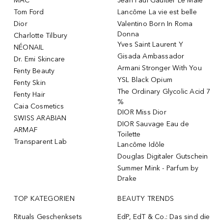
MAC
Jean Paul Gaultier Le Male
Tom Ford
Lancôme La vie est belle
Dior
Valentino Born In Roma
Donna
Charlotte Tilbury
Yves Saint Laurent Y
NÉONAIL
Gisada Ambassador
Dr. Emi Skincare
Armani Stronger With You
Fenty Beauty
YSL Black Opium
Fenty Skin
The Ordinary Glycolic Acid 7
Fenty Hair
%
Caia Cosmetics
DIOR Miss Dior
SWISS ARABIAN
DIOR Sauvage Eau de
ARMAF
Toilette
Transparent Lab
Lancôme Idôle
Douglas Digitaler Gutschein
Summer Mink - Parfum by
Drake
TOP KATEGORIEN
BEAUTY TRENDS
Rituals Geschenksets
EdP, EdT & Co.: Das sind die