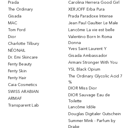
Prada
Carolina Herrera Good Girl
The Ordinary
XERJOFF Erba Pura
Gisada
Prada Paradoxe Intense
MAC
Jean Paul Gaultier Le Male
Tom Ford
Lancôme La vie est belle
Dior
Valentino Born In Roma
Donna
Charlotte Tilbury
Yves Saint Laurent Y
NÉONAIL
Gisada Ambassador
Dr. Emi Skincare
Armani Stronger With You
Fenty Beauty
YSL Black Opium
Fenty Skin
The Ordinary Glycolic Acid 7
Fenty Hair
%
Caia Cosmetics
DIOR Miss Dior
SWISS ARABIAN
DIOR Sauvage Eau de
ARMAF
Toilette
Transparent Lab
Lancôme Idôle
Douglas Digitaler Gutschein
Summer Mink - Parfum by
Drake