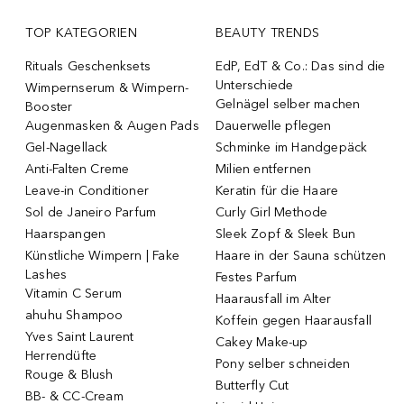
TOP KATEGORIEN
BEAUTY TRENDS
Rituals Geschenksets
EdP, EdT & Co.: Das sind die
Unterschiede
Wimpernserum & Wimpern-
Gelnägel selber machen
Booster
Augenmasken & Augen Pads
Dauerwelle pflegen
Gel-Nagellack
Schminke im Handgepäck
Anti-Falten Creme
Milien entfernen
Leave-in Conditioner
Keratin für die Haare
Sol de Janeiro Parfum
Curly Girl Methode
Haarspangen
Sleek Zopf & Sleek Bun
Künstliche Wimpern | Fake
Haare in der Sauna schützen
Lashes
Festes Parfum
Vitamin C Serum
Haarausfall im Alter
ahuhu Shampoo
Koffein gegen Haarausfall
Yves Saint Laurent
Cakey Make-up
Herrendüfte
Pony selber schneiden
Rouge & Blush
Butterfly Cut
BB- & CC-Cream