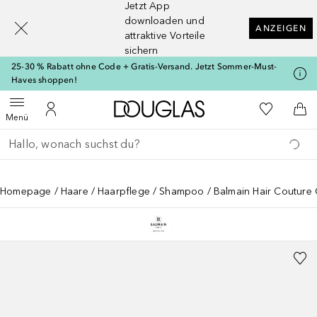
Jetzt App
[navigation.slideout.screenreader]
downloaden und
ANZEIGEN
attraktive Vorteile
sichern
25-30 % Rabatt ohne Code + Gratis-Versand. Jetzt Sommer-Must-
Haves shoppen!
Zur Douglas Startseite
Zu Meiner 
Menü öffnen
Zu Meinem Kundenkonto
Zum
Menü
Gehe zurück
Suche ausführen
Homepage
Haare
Haarpflege
Shampoo
Balmain Hair Couture