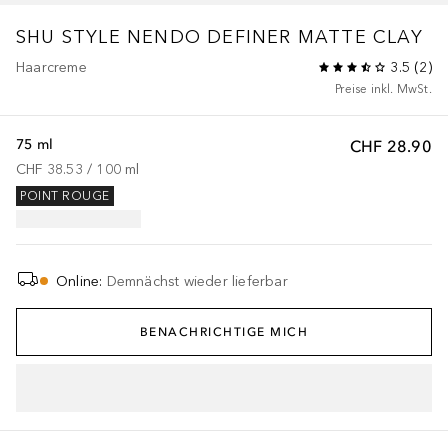
SHU STYLE
NENDO DEFINER MATTE CLAY
Haarcreme
3.5
(
2
)
Preise inkl. MwSt.
75 ml
CHF 28.90
CHF 38.53
 / 
100
ml
POINT ROUGE
Online
:
Demnächst wieder lieferbar
BENACHRICHTIGE MICH
IN DEN WARENKORB