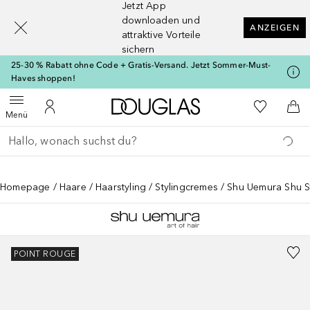
Jetzt App
[navigation.slideout.screenreader]
downloaden und
ANZEIGEN
attraktive Vorteile
sichern
25-30 % Rabatt ohne Code + Gratis-Versand. Jetzt Sommer-Must-
Haves shoppen!
Zur Douglas Startseite
Zu Meiner 
Menü öffnen
Zu Meinem Kundenkonto
Zum
Menü
Gehe zurück
Suche ausführen
Homepage
Haare
Haarstyling
Stylingcremes
Shu Uemura Shu S
POINT ROUGE