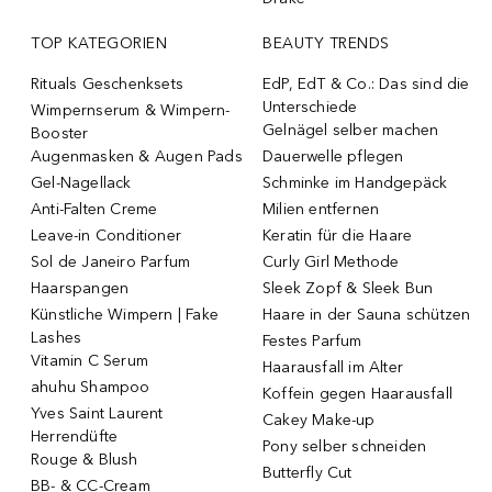
TOP KATEGORIEN
BEAUTY TRENDS
Rituals Geschenksets
EdP, EdT & Co.: Das sind die
Unterschiede
Wimpernserum & Wimpern-
Gelnägel selber machen
Booster
Augenmasken & Augen Pads
Dauerwelle pflegen
Gel-Nagellack
Schminke im Handgepäck
Anti-Falten Creme
Milien entfernen
Leave-in Conditioner
Keratin für die Haare
Sol de Janeiro Parfum
Curly Girl Methode
Haarspangen
Sleek Zopf & Sleek Bun
Künstliche Wimpern | Fake
Haare in der Sauna schützen
Lashes
Festes Parfum
Vitamin C Serum
Haarausfall im Alter
ahuhu Shampoo
Koffein gegen Haarausfall
Yves Saint Laurent
Cakey Make-up
Herrendüfte
Pony selber schneiden
Rouge & Blush
Butterfly Cut
BB- & CC-Cream