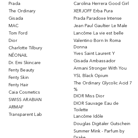
Prada
Carolina Herrera Good Girl
The Ordinary
XERJOFF Erba Pura
Gisada
Prada Paradoxe Intense
MAC
Jean Paul Gaultier Le Male
Tom Ford
Lancôme La vie est belle
Dior
Valentino Born In Roma
Donna
Charlotte Tilbury
Yves Saint Laurent Y
NÉONAIL
Gisada Ambassador
Dr. Emi Skincare
Armani Stronger With You
Fenty Beauty
YSL Black Opium
Fenty Skin
The Ordinary Glycolic Acid 7
Fenty Hair
%
Caia Cosmetics
DIOR Miss Dior
SWISS ARABIAN
DIOR Sauvage Eau de
ARMAF
Toilette
Transparent Lab
Lancôme Idôle
Douglas Digitaler Gutschein
Summer Mink - Parfum by
Drake