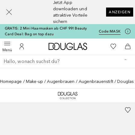
Jetzt App
[navigation.slideout.screenreader]
downloaden und
ANZEIGEN
attraktive Vorteile
sichern
GRATIS: 2 Mini Haarmasken ab CHF 99! Beauty
Code:
MASK
Card Deal: Bag on top dazu
Zur Douglas Startseite
Zu Meiner 
Menü öffnen
Zu Meinem Kundenkonto
Zum
Menü
Gehe zurück
Suche ausführen
Homepage
Make-up
Augenbrauen
Augenbrauenstift
Douglas 