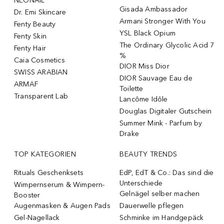
NÉONAIL
Gisada Ambassador
Dr. Emi Skincare
Armani Stronger With You
Fenty Beauty
YSL Black Opium
Fenty Skin
The Ordinary Glycolic Acid 7
Fenty Hair
%
Caia Cosmetics
DIOR Miss Dior
SWISS ARABIAN
DIOR Sauvage Eau de
ARMAF
Toilette
Transparent Lab
Lancôme Idôle
Douglas Digitaler Gutschein
Summer Mink - Parfum by
Drake
TOP KATEGORIEN
BEAUTY TRENDS
Rituals Geschenksets
EdP, EdT & Co.: Das sind die
Unterschiede
Wimpernserum & Wimpern-
Gelnägel selber machen
Booster
Augenmasken & Augen Pads
Dauerwelle pflegen
Gel-Nagellack
Schminke im Handgepäck