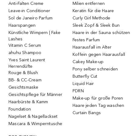
Anti-Falten Creme
Milien entfernen
Leave-in Conditioner
Keratin für die Haare
Sol de Janeiro Parfum
Curly Girl Methode
Haarspangen
Sleek Zopf & Sleek Bun
Künstliche Wimpern | Fake
Haare in der Sauna schützen
Lashes
Festes Parfum
Vitamin C Serum
Haarausfall im Alter
ahuhu Shampoo
Koffein gegen Haarausfall
Yves Saint Laurent
Cakey Make-up
Herrendüfte
Pony selber schneiden
Rouge & Blush
Butterfly Cut
BB- & CC-Cream
Liquid Hair
Gesichtsmaske
PDRN
Gesichtspflege für Männer
Make-up für große Poren
Haarbürste & Kamm
Haare jeden Tag waschen
Foundation
Curtain Bangs
Nagelset & Nagellackset
Mascara & Wimperntusche