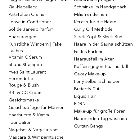
Gel-Nagellack
Schminke im Handgepäck
Anti-Falten Creme
Milien entfernen
Leave-in Conditioner
Keratin für die Haare
Sol de Janeiro Parfum
Curly Girl Methode
Haarspangen
Sleek Zopf & Sleek Bun
Künstliche Wimpern | Fake
Haare in der Sauna schützen
Lashes
Festes Parfum
Vitamin C Serum
Haarausfall im Alter
ahuhu Shampoo
Koffein gegen Haarausfall
Yves Saint Laurent
Cakey Make-up
Herrendüfte
Pony selber schneiden
Rouge & Blush
Butterfly Cut
BB- & CC-Cream
Liquid Hair
Gesichtsmaske
PDRN
Gesichtspflege für Männer
Make-up für große Poren
Haarbürste & Kamm
Haare jeden Tag waschen
Foundation
Curtain Bangs
Nagelset & Nagellackset
Mascara & Wimperntusche