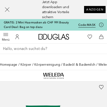
Jetzt App
[navigation.slideout.screenreader]
downloaden und
ANZEIGEN
attraktive Vorteile
sichern
GRATIS: 2 Mini Haarmasken ab CHF 99! Beauty
Code:
MASK
Card Deal: Bag on top dazu
Zur Douglas Startseite
Zu Meiner 
Menü öffnen
Zu Meinem Kundenkonto
Zum
Menü
Gehe zurück
Suche ausführen
Homepage
Körper
Körperreinigung
Badeöl & Bademilch
Wele