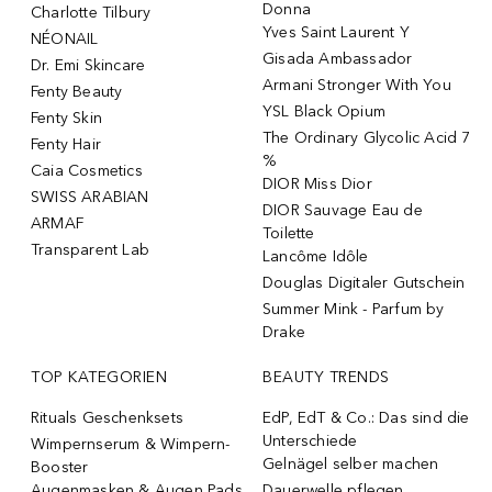
Donna
Charlotte Tilbury
Yves Saint Laurent Y
NÉONAIL
Gisada Ambassador
Dr. Emi Skincare
Armani Stronger With You
Fenty Beauty
YSL Black Opium
Fenty Skin
The Ordinary Glycolic Acid 7
Fenty Hair
%
Caia Cosmetics
DIOR Miss Dior
SWISS ARABIAN
DIOR Sauvage Eau de
ARMAF
Toilette
Transparent Lab
Lancôme Idôle
Douglas Digitaler Gutschein
Summer Mink - Parfum by
Drake
TOP KATEGORIEN
BEAUTY TRENDS
Rituals Geschenksets
EdP, EdT & Co.: Das sind die
Unterschiede
Wimpernserum & Wimpern-
Gelnägel selber machen
Booster
Augenmasken & Augen Pads
Dauerwelle pflegen