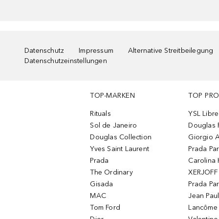
Datenschutz
Impressum
Alternative Streitbeilegung
Datenschutzeinstellungen
TOP-MARKEN
TOP PR
Rituals
YSL Libre
Sol de Janeiro
Douglas 
Douglas Collection
Giorgio A
Yves Saint Laurent
Prada Pa
Prada
Carolina 
The Ordinary
XERJOFF 
Gisada
Prada Pa
MAC
Jean Paul
Tom Ford
Lancôme L