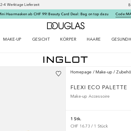
–4 Werktage Lieferzeit
B
Mini Haarmasken ab CHF 99! Beauty Card Deal: Bag on top dazu
Code:
M
Zur Douglas Startseite
MAKE-UP
GESICHT
KÖRPER
HAARE
GESUNDH
ü öffnen
Make-up Menü öffnen
Gesicht Menü öffnen
Körper Menü öffnen
Haare Menü öffnen
Gesundhei
Homepage
Make-up
Zubehö
FLEXI ECO PALETTE
Make-up Accessoire
1 Stk.
CHF 16.73
 / 
1
Stück