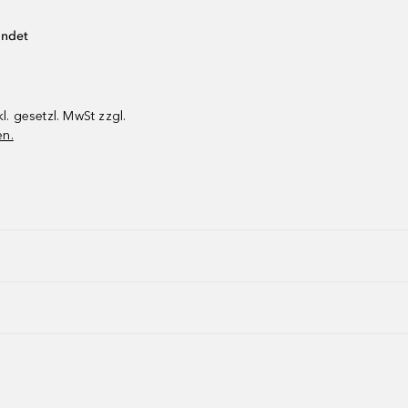
endet
kl. gesetzl. MwSt zzgl.
en.