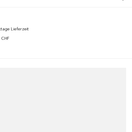
tage Lieferzeit
5 CHF
¹