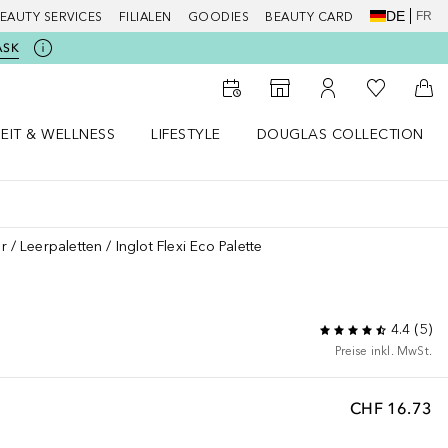
DE
FR
EAUTY SERVICES
FILIALEN
GOODIES
BEAUTY CARD
ASK
Zu Meiner 
Zum Storefinder
Zu Meinem Kunde
Zum
EIT & WELLNESS
LIFESTYLE
DOUGLAS COLLECTION
t & Wellness Menü öffnen
LIFESTYLE Menü öffnen
Douglas Collection Menü öf
r
Leerpaletten
Inglot Flexi Eco Palette
4.4
(
5
)
Preise inkl. MwSt.
CHF 16.73