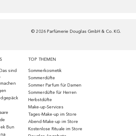
©
2026
Parfümerie Douglas GmbH & Co. KG.
S
TOP THEMEN
 Das sind
Sommerkosmetik
e
Sommerdüfte
r machen
Sommer Parfum für Damen
gen
Sommerdüfte für Herren
ndgepäck
Herbstdüfte
Make-up-Services
Haare
Tages-Make-up im Store
ode
Abend-Make-up im Store
eek Bun
Kostenlose Rituale im Store
una