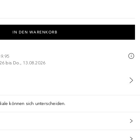
IN DEN WARENKORB
49.95
026 bis Do., 13.08.2026
liale können sich unterscheiden.