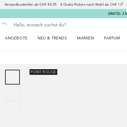
Versandkostenfrei ab CHF 49,95 4 Gratis-Proben nach Wahl ab CHF 10¹ 2
GRATIS: 2 
Gehe zurück
Suche ausführen
ANGEBOTE
NEU & TRENDS
MARKEN
PARFUM
ANGEBOTE Menü öffnen
NEU & TRENDS Menü öffnen
MARKEN Menü öffnen
Parfum Men
POINT ROUGE