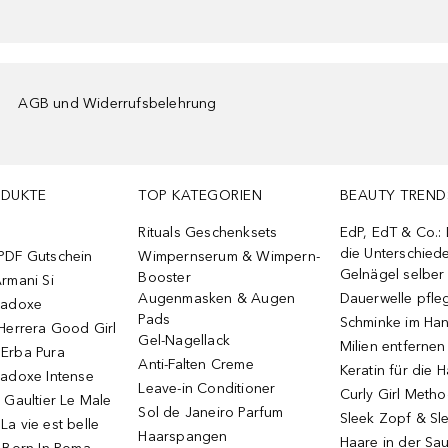
AGB und Widerrufsbelehrung
ODUKTE
TOP KATEGORIEN
BEAUTY TREND
Rituals Geschenksets
EdP, EdT & Co.:
die Unterschied
PDF Gutschein
Wimpernserum & Wimpern-
Gelnägel selbe
Booster
rmani Si
Augenmasken & Augen
Dauerwelle pfle
radoxe
Pads
Schminke im Ha
Herrera Good Girl
Gel-Nagellack
Milien entfernen
Erba Pura
Anti-Falten Creme
Keratin für die 
radoxe Intense
Leave-in Conditioner
Curly Girl Meth
 Gaultier Le Male
Sol de Janeiro Parfum
Sleek Zopf & Sl
a vie est belle
Haarspangen
Haare in der Sa