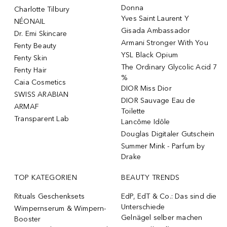
Donna
Charlotte Tilbury
Yves Saint Laurent Y
NÉONAIL
Gisada Ambassador
Dr. Emi Skincare
Armani Stronger With You
Fenty Beauty
YSL Black Opium
Fenty Skin
The Ordinary Glycolic Acid 7
Fenty Hair
%
Caia Cosmetics
DIOR Miss Dior
SWISS ARABIAN
DIOR Sauvage Eau de
ARMAF
Toilette
Transparent Lab
Lancôme Idôle
Douglas Digitaler Gutschein
Summer Mink - Parfum by
Drake
TOP KATEGORIEN
BEAUTY TRENDS
Rituals Geschenksets
EdP, EdT & Co.: Das sind die
Unterschiede
Wimpernserum & Wimpern-
Gelnägel selber machen
Booster