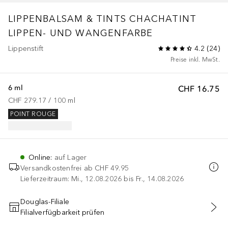
LIPPENBALSAM & TINTS
CHACHATINT
LIPPEN- UND WANGENFARBE
Lippenstift
4.2
(
24
)
Preise inkl. MwSt.
6 ml
CHF 16.75
CHF 279.17
 / 
100
ml
POINT ROUGE
Online
:
auf Lager
Versandkostenfrei ab
CHF 49.95
Lieferzeitraum: Mi., 12.08.2026 bis Fr., 14.08.2026
Douglas-Filiale
Filialverfügbarkeit prüfen
IN DEN WARENKORB