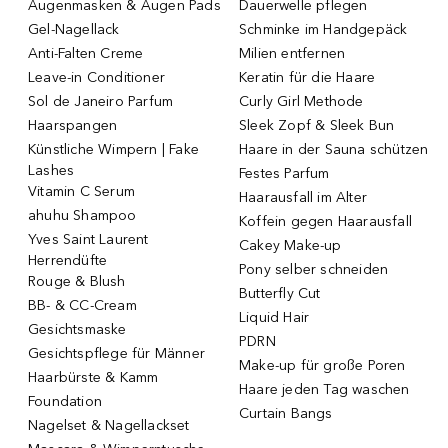
Augenmasken & Augen Pads
Dauerwelle pflegen
Gel-Nagellack
Schminke im Handgepäck
Anti-Falten Creme
Milien entfernen
Leave-in Conditioner
Keratin für die Haare
Sol de Janeiro Parfum
Curly Girl Methode
Haarspangen
Sleek Zopf & Sleek Bun
Künstliche Wimpern | Fake
Haare in der Sauna schützen
Lashes
Festes Parfum
Vitamin C Serum
Haarausfall im Alter
ahuhu Shampoo
Koffein gegen Haarausfall
Yves Saint Laurent
Cakey Make-up
Herrendüfte
Pony selber schneiden
Rouge & Blush
Butterfly Cut
BB- & CC-Cream
Liquid Hair
Gesichtsmaske
PDRN
Gesichtspflege für Männer
Make-up für große Poren
Haarbürste & Kamm
Haare jeden Tag waschen
Foundation
Curtain Bangs
Nagelset & Nagellackset