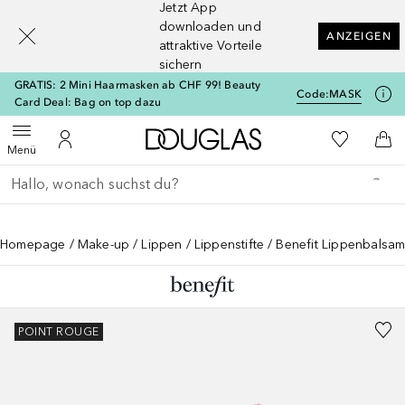
Jetzt App
[navigation.slideout.screenreader]
downloaden und
ANZEIGEN
attraktive Vorteile
sichern
GRATIS: 2 Mini Haarmasken ab CHF 99! Beauty
Code:
MASK
Card Deal: Bag on top dazu
Zur Douglas Startseite
Zu Meiner 
Menü öffnen
Zu Meinem Kundenkonto
Zum
Menü
Gehe zurück
Suche ausführen
Homepage
Make-up
Lippen
Lippenstifte
Benefit Lippenbalsam
POINT ROUGE