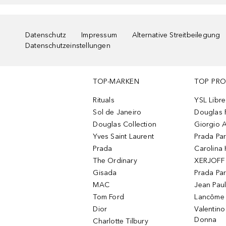
Datenschutz
Impressum
Alternative Streitbeilegung
Datenschutzeinstellungen
TOP-MARKEN
TOP PR
Rituals
YSL Libre
Sol de Janeiro
Douglas 
Douglas Collection
Giorgio A
Yves Saint Laurent
Prada Pa
Prada
Carolina 
The Ordinary
XERJOFF 
Gisada
Prada Pa
MAC
Jean Paul
Tom Ford
Lancôme L
Dior
Valentin
Donna
Charlotte Tilbury