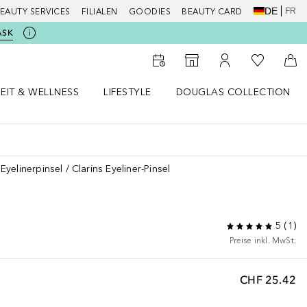
DE
FR
EAUTY SERVICES
FILIALEN
GOODIES
BEAUTY CARD
ASK
Zu Meiner 
Zum Storefinder
Zu Meinem Kunde
Zum
EIT & WELLNESS
LIFESTYLE
DOUGLAS COLLECTION
t & Wellness Menü öffnen
LIFESTYLE Menü öffnen
Douglas Collection Menü öf
Eyelinerpinsel
Clarins Eyeliner-Pinsel
5
(
1
)
Preise inkl. MwSt.
CHF 25.42