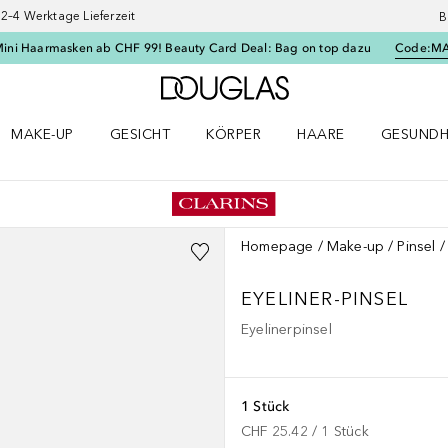
–4 Werktage Lieferzeit
B
Mini Haarmasken ab CHF 99! Beauty Card Deal: Bag on top dazu
Code:
M
Zur Douglas Startseite
MAKE-UP
GESICHT
KÖRPER
HAARE
GESUNDH
ü öffnen
Make-up Menü öffnen
Gesicht Menü öffnen
Körper Menü öffnen
Haare Menü öffnen
Gesundhei
Homepage
Make-up
Pinsel
EYELINER-PINSEL
Eyelinerpinsel
1 Stück
CHF 25.42
 / 
1
Stück