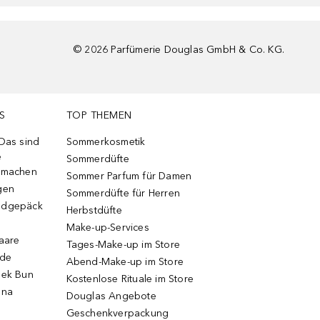
©
2026
Parfümerie Douglas GmbH & Co. KG.
S
TOP THEMEN
 Das sind
Sommerkosmetik
e
Sommerdüfte
r machen
Sommer Parfum für Damen
gen
Sommerdüfte für Herren
ndgepäck
Herbstdüfte
Make-up-Services
Haare
Tages-Make-up im Store
ode
Abend-Make-up im Store
eek Bun
Kostenlose Rituale im Store
una
Douglas Angebote
Geschenkverpackung