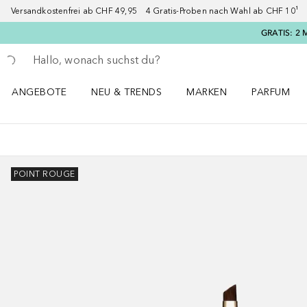
Versandkostenfrei ab CHF 49,95 4 Gratis-Proben nach Wahl ab CHF 10¹ 2
GRATIS: 2 
Gehe zurück
Suche ausführen
ANGEBOTE
NEU & TRENDS
MARKEN
PARFUM
ANGEBOTE Menü öffnen
NEU & TRENDS Menü öffnen
MARKEN Menü öffnen
Parfum Men
POINT ROUGE