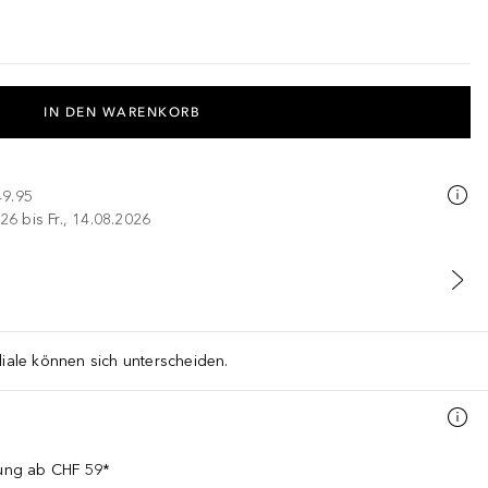
IN DEN WARENKORB
49.95
26 bis Fr., 14.08.2026
liale können sich unterscheiden.
llung ab CHF 59*