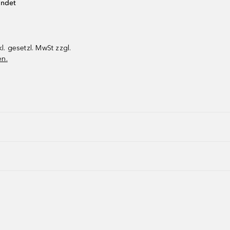
endet
kl. gesetzl. MwSt zzgl.
en.