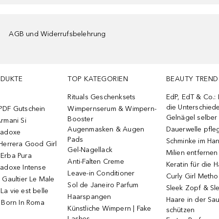
AGB und Widerrufsbelehrung
ODUKTE
TOP KATEGORIEN
BEAUTY TREND
Rituals Geschenksets
EdP, EdT & Co.:
die Unterschied
PDF Gutschein
Wimpernserum & Wimpern-
Gelnägel selbe
Booster
rmani Si
Augenmasken & Augen
Dauerwelle pfle
radoxe
Pads
Schminke im Ha
Herrera Good Girl
Gel-Nagellack
Milien entfernen
Erba Pura
Anti-Falten Creme
Keratin für die 
radoxe Intense
Leave-in Conditioner
Curly Girl Meth
 Gaultier Le Male
Sol de Janeiro Parfum
Sleek Zopf & Sl
a vie est belle
Haarspangen
Haare in der Sa
o Born In Roma
Künstliche Wimpern | Fake
schützen
Lashes