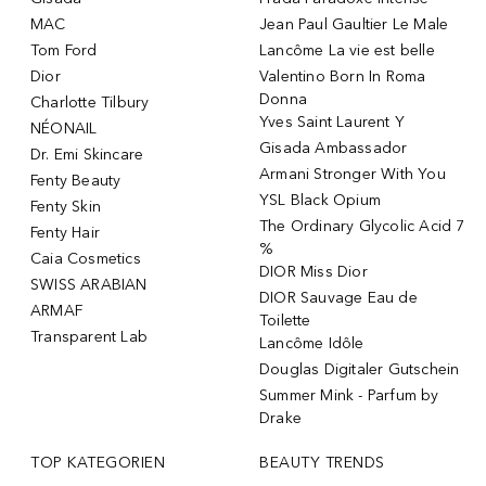
MAC
Jean Paul Gaultier Le Male
Tom Ford
Lancôme La vie est belle
Dior
Valentino Born In Roma
Donna
Charlotte Tilbury
Yves Saint Laurent Y
NÉONAIL
Gisada Ambassador
Dr. Emi Skincare
Armani Stronger With You
Fenty Beauty
YSL Black Opium
Fenty Skin
The Ordinary Glycolic Acid 7
Fenty Hair
%
Caia Cosmetics
DIOR Miss Dior
SWISS ARABIAN
DIOR Sauvage Eau de
ARMAF
Toilette
Transparent Lab
Lancôme Idôle
Douglas Digitaler Gutschein
Summer Mink - Parfum by
Drake
TOP KATEGORIEN
BEAUTY TRENDS