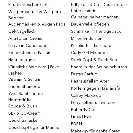
Rituals Geschenksets
EdP, EdT & Co.: Das sind die
Unterschiede
Wimpernserum & Wimpern-
Gelnägel selber machen
Booster
Augenmasken & Augen Pads
Dauerwelle pflegen
Gel-Nagellack
Schminke im Handgepäck
Anti-Falten Creme
Milien entfernen
Leave-in Conditioner
Keratin für die Haare
Sol de Janeiro Parfum
Curly Girl Methode
Haarspangen
Sleek Zopf & Sleek Bun
Künstliche Wimpern | Fake
Haare in der Sauna schützen
Lashes
Festes Parfum
Vitamin C Serum
Haarausfall im Alter
ahuhu Shampoo
Koffein gegen Haarausfall
Yves Saint Laurent
Cakey Make-up
Herrendüfte
Pony selber schneiden
Rouge & Blush
Butterfly Cut
BB- & CC-Cream
Liquid Hair
Gesichtsmaske
PDRN
Gesichtspflege für Männer
Make-up für große Poren