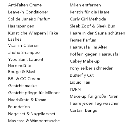
Anti-Falten Creme
Milien entfernen
Leave-in Conditioner
Keratin für die Haare
Sol de Janeiro Parfum
Curly Girl Methode
Haarspangen
Sleek Zopf & Sleek Bun
Künstliche Wimpern | Fake
Haare in der Sauna schützen
Lashes
Festes Parfum
Vitamin C Serum
Haarausfall im Alter
ahuhu Shampoo
Koffein gegen Haarausfall
Yves Saint Laurent
Cakey Make-up
Herrendüfte
Pony selber schneiden
Rouge & Blush
Butterfly Cut
BB- & CC-Cream
Liquid Hair
Gesichtsmaske
PDRN
Gesichtspflege für Männer
Make-up für große Poren
Haarbürste & Kamm
Haare jeden Tag waschen
Foundation
Curtain Bangs
Nagelset & Nagellackset
Mascara & Wimperntusche