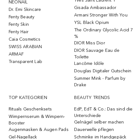
Yves Saint Laurent Y
NÉONAIL
Gisada Ambassador
Dr. Emi Skincare
Armani Stronger With You
Fenty Beauty
YSL Black Opium
Fenty Skin
The Ordinary Glycolic Acid 7
Fenty Hair
%
Caia Cosmetics
DIOR Miss Dior
SWISS ARABIAN
DIOR Sauvage Eau de
ARMAF
Toilette
Transparent Lab
Lancôme Idôle
Douglas Digitaler Gutschein
Summer Mink - Parfum by
Drake
TOP KATEGORIEN
BEAUTY TRENDS
Rituals Geschenksets
EdP, EdT & Co.: Das sind die
Unterschiede
Wimpernserum & Wimpern-
Gelnägel selber machen
Booster
Augenmasken & Augen Pads
Dauerwelle pflegen
Gel-Nagellack
Schminke im Handgepäck