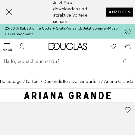
Jetzt App
[navigation.slideout.screenreader]
downloaden und
ANZEIGEN
attraktive Vorteile
sichern
25-30 % Rabatt ohne Code + Gratis-Versand. Jetzt Sommer-Must-
Haves shoppen!
Zur Douglas Startseite
Zu Meiner 
Menü öffnen
Zu Meinem Kundenkonto
Zum
Menü
Gehe zurück
Suche ausführen
Homepage
Parfum
Damendüfte
Damenparfum
Ariana Grande