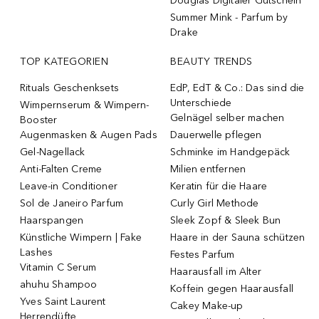
Douglas Digitaler Gutschein
Summer Mink - Parfum by
Drake
TOP KATEGORIEN
BEAUTY TRENDS
Rituals Geschenksets
EdP, EdT & Co.: Das sind die
Unterschiede
Wimpernserum & Wimpern-
Gelnägel selber machen
Booster
Augenmasken & Augen Pads
Dauerwelle pflegen
Gel-Nagellack
Schminke im Handgepäck
Anti-Falten Creme
Milien entfernen
Leave-in Conditioner
Keratin für die Haare
Sol de Janeiro Parfum
Curly Girl Methode
Haarspangen
Sleek Zopf & Sleek Bun
Künstliche Wimpern | Fake
Haare in der Sauna schützen
Lashes
Festes Parfum
Vitamin C Serum
Haarausfall im Alter
ahuhu Shampoo
Koffein gegen Haarausfall
Yves Saint Laurent
Cakey Make-up
Herrendüfte