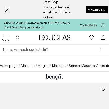
Jetzt App
[navigation.slideout.screenreader]
downloaden und
ANZEIGEN
attraktive Vorteile
sichern
GRATIS: 2 Mini Haarmasken ab CHF 99! Beauty
Code:
MASK
Card Deal: Bag on top dazu
Zur Douglas Startseite
Zu Meiner 
Menü öffnen
Zu Meinem Kundenkonto
Zum
Menü
Gehe zurück
Suche ausführen
Homepage
Make-up
Augen
Mascara
Benefit Mascara Collec