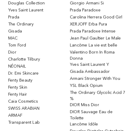
Douglas Collection
Giorgio Armani Si
Yves Saint Laurent
Prada Paradoxe
Prada
Carolina Herrera Good Girl
The Ordinary
XERJOFF Erba Pura
Gisada
Prada Paradoxe Intense
MAC
Jean Paul Gaultier Le Male
Tom Ford
Lancôme La vie est belle
Dior
Valentino Born In Roma
Donna
Charlotte Tilbury
Yves Saint Laurent Y
NÉONAIL
Gisada Ambassador
Dr. Emi Skincare
Armani Stronger With You
Fenty Beauty
YSL Black Opium
Fenty Skin
The Ordinary Glycolic Acid 7
Fenty Hair
%
Caia Cosmetics
DIOR Miss Dior
SWISS ARABIAN
DIOR Sauvage Eau de
ARMAF
Toilette
Transparent Lab
Lancôme Idôle