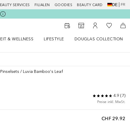
DE
FR
EAUTY SERVICES
FILIALEN
GOODIES
BEAUTY CARD
Zu Meiner 
Zum Storefinder
Zu Meinem Kunde
Zum
EIT & WELLNESS
LIFESTYLE
DOUGLAS COLLECTION
t & Wellness Menü öffnen
LIFESTYLE Menü öffnen
Douglas Collection Menü öf
Pinselsets
Luvia Bamboo's Leaf
4.9
(
7
)
Preise inkl. MwSt.
CHF 29.92