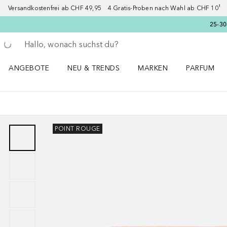
Versandkostenfrei ab CHF 49,95 4 Gratis-Proben nach Wahl ab CHF 10¹ 2
25-30
Gehe zurück
Suche ausführen
ANGEBOTE
NEU & TRENDS
MARKEN
PARFUM
ANGEBOTE Menü öffnen
NEU & TRENDS Menü öffnen
MARKEN Menü öffnen
Parfum Men
POINT ROUGE