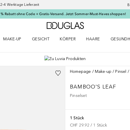
–4 Werktage Lieferzeit
B
 % Rabatt ohne Code + Gratis-Versand. Jetzt Sommer-Must-Haves shoppen!
Zur Douglas Startseite
MAKE-UP
GESICHT
KÖRPER
HAARE
GESUNDH
ü öffnen
Make-up Menü öffnen
Gesicht Menü öffnen
Körper Menü öffnen
Haare Menü öffnen
Gesundhei
Homepage
Make-up
Pinsel
BAMBOO'S LEAF
Pinselset
1 Stück
CHF 29.92
 / 
1
Stück