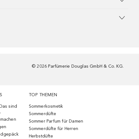
©
2026
Parfümerie Douglas GmbH & Co. KG.
S
TOP THEMEN
 Das sind
Sommerkosmetik
e
Sommerdüfte
r machen
Sommer Parfum für Damen
gen
Sommerdüfte für Herren
ndgepäck
Herbstdüfte