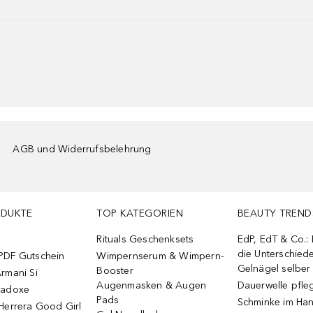
AGB und Widerrufsbelehrung
ODUKTE
TOP KATEGORIEN
BEAUTY TREND
Rituals Geschenksets
EdP, EdT & Co.:
die Unterschied
PDF Gutschein
Wimpernserum & Wimpern-
Gelnägel selbe
Booster
rmani Si
Augenmasken & Augen
Dauerwelle pfle
radoxe
Pads
Schminke im Ha
Herrera Good Girl