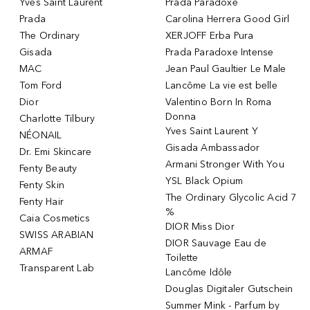
Yves Saint Laurent
Prada Paradoxe
Prada
Carolina Herrera Good Girl
The Ordinary
XERJOFF Erba Pura
Gisada
Prada Paradoxe Intense
MAC
Jean Paul Gaultier Le Male
Tom Ford
Lancôme La vie est belle
Dior
Valentino Born In Roma
Donna
Charlotte Tilbury
Yves Saint Laurent Y
NÉONAIL
Gisada Ambassador
Dr. Emi Skincare
Armani Stronger With You
Fenty Beauty
YSL Black Opium
Fenty Skin
The Ordinary Glycolic Acid 7
Fenty Hair
%
Caia Cosmetics
DIOR Miss Dior
SWISS ARABIAN
DIOR Sauvage Eau de
ARMAF
Toilette
Transparent Lab
Lancôme Idôle
Douglas Digitaler Gutschein
Summer Mink - Parfum by