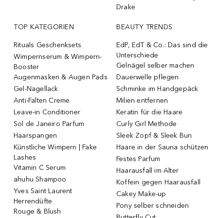
Drake
TOP KATEGORIEN
BEAUTY TRENDS
Rituals Geschenksets
EdP, EdT & Co.: Das sind die
Unterschiede
Wimpernserum & Wimpern-
Gelnägel selber machen
Booster
Augenmasken & Augen Pads
Dauerwelle pflegen
Gel-Nagellack
Schminke im Handgepäck
Anti-Falten Creme
Milien entfernen
Leave-in Conditioner
Keratin für die Haare
Sol de Janeiro Parfum
Curly Girl Methode
Haarspangen
Sleek Zopf & Sleek Bun
Künstliche Wimpern | Fake
Haare in der Sauna schützen
Lashes
Festes Parfum
Vitamin C Serum
Haarausfall im Alter
ahuhu Shampoo
Koffein gegen Haarausfall
Yves Saint Laurent
Cakey Make-up
Herrendüfte
Pony selber schneiden
Rouge & Blush
Butterfly Cut