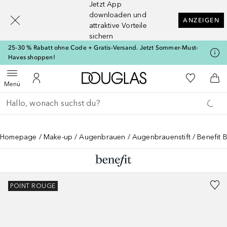
Jetzt App
[navigation.slideout.screenreader]
downloaden und
ANZEIGEN
attraktive Vorteile
sichern
25-30 % Rabatt ohne Code + Gratis-Versand. Jetzt Sommer-Must-
Haves shoppen!
Zur Douglas Startseite
Zu Meiner 
Menü öffnen
Zu Meinem Kundenkonto
Zum
Menü
Gehe zurück
Suche ausführen
Homepage
Make-up
Augenbrauen
Augenbrauenstift
Benefit B
POINT ROUGE