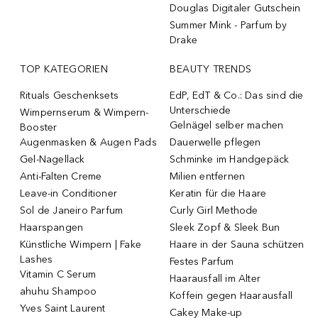
Douglas Digitaler Gutschein
Summer Mink - Parfum by
Drake
TOP KATEGORIEN
BEAUTY TRENDS
Rituals Geschenksets
EdP, EdT & Co.: Das sind die
Unterschiede
Wimpernserum & Wimpern-
Gelnägel selber machen
Booster
Augenmasken & Augen Pads
Dauerwelle pflegen
Gel-Nagellack
Schminke im Handgepäck
Anti-Falten Creme
Milien entfernen
Leave-in Conditioner
Keratin für die Haare
Sol de Janeiro Parfum
Curly Girl Methode
Haarspangen
Sleek Zopf & Sleek Bun
Künstliche Wimpern | Fake
Haare in der Sauna schützen
Lashes
Festes Parfum
Vitamin C Serum
Haarausfall im Alter
ahuhu Shampoo
Koffein gegen Haarausfall
Yves Saint Laurent
Cakey Make-up