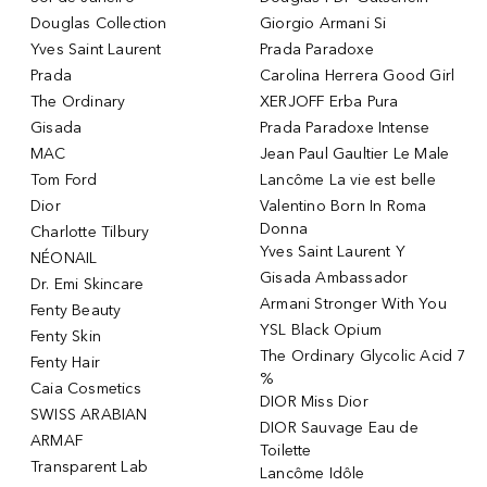
Douglas Collection
Giorgio Armani Si
Yves Saint Laurent
Prada Paradoxe
Prada
Carolina Herrera Good Girl
The Ordinary
XERJOFF Erba Pura
Gisada
Prada Paradoxe Intense
MAC
Jean Paul Gaultier Le Male
Tom Ford
Lancôme La vie est belle
Dior
Valentino Born In Roma
Donna
Charlotte Tilbury
Yves Saint Laurent Y
NÉONAIL
Gisada Ambassador
Dr. Emi Skincare
Armani Stronger With You
Fenty Beauty
YSL Black Opium
Fenty Skin
The Ordinary Glycolic Acid 7
Fenty Hair
%
Caia Cosmetics
DIOR Miss Dior
SWISS ARABIAN
DIOR Sauvage Eau de
ARMAF
Toilette
Transparent Lab
Lancôme Idôle