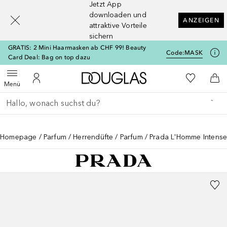
Jetzt App
[navigation.slideout.screenreader]
downloaden und
ANZEIGEN
attraktive Vorteile
sichern
GRATIS: 2 Mini Haarmasken ab CHF 99! Beauty
Code:
MASK
Card Deal: Bag on top dazu
Zur Douglas Startseite
Zu Meiner 
Menü öffnen
Zu Meinem Kundenkonto
Zum
Menü
Gehe zurück
Suche ausführen
Homepage
Parfum
Herrendüfte
Parfum
Prada L'Homme Intens